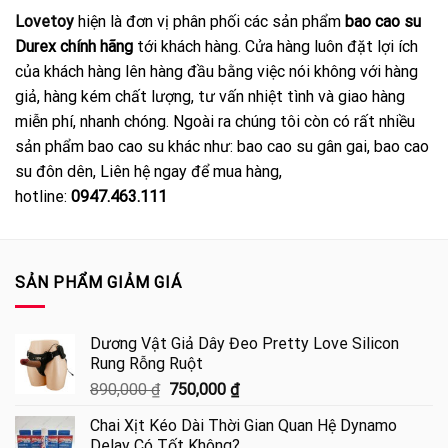
Lovetoy
hiện là đơn vị phân phối các sản phẩm
bao cao su
Durex chính hãng
tới khách hàng. Cửa hàng luôn đặt lợi ích
của khách hàng lên hàng đầu bằng việc nói không với hàng
giả, hàng kém chất lượng, tư vấn nhiệt tình và giao hàng
miễn phí, nhanh chóng. Ngoài ra chúng tôi còn có rất nhiều
sản phẩm bao cao su khác như: bao cao su gân gai, bao cao
su đôn dên,
Liên hệ ngay để mua hàng,
hotline:
0947.463.111
SẢN PHẨM GIẢM GIÁ
Dương Vật Giả Dây Đeo Pretty Love Silicon
Rung Rỗng Ruột
Giá
Giá
890,000
₫
750,000
₫
gốc
hiện
Chai Xịt Kéo Dài Thời Gian Quan Hệ Dynamo
là:
tại
Delay Có Tốt Không?