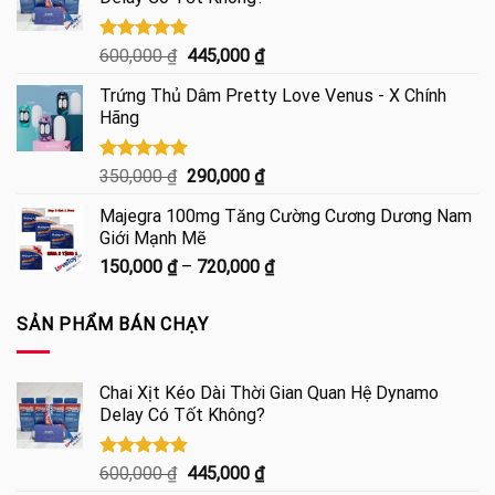
890,000 ₫.
là:
750,000 ₫.
Được xếp
Giá
Giá
600,000
₫
445,000
₫
hạng
4.85
gốc
hiện
5 sao
Trứng Thủ Dâm Pretty Love Venus - X Chính
là:
tại
Hãng
600,000 ₫.
là:
445,000 ₫.
Được xếp
Giá
Giá
350,000
₫
290,000
₫
hạng
5.00
gốc
hiện
5 sao
Majegra 100mg Tăng Cường Cương Dương Nam
là:
tại
Giới Mạnh Mẽ
350,000 ₫.
là:
Khoảng
150,000
₫
–
720,000
₫
290,000 ₫.
giá:
từ
SẢN PHẨM BÁN CHẠY
150,000 ₫
đến
720,000 ₫
Chai Xịt Kéo Dài Thời Gian Quan Hệ Dynamo
Delay Có Tốt Không?
Được xếp
Giá
Giá
600,000
₫
445,000
₫
hạng
4.85