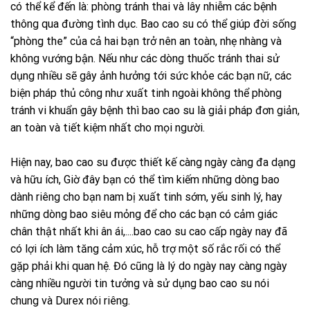
có thể kể đến là: phòng tránh thai và lây nhiễm các bệnh
thông qua đường tình dục. Bao cao su có thể giúp đời sống
“phòng the” của cả hai bạn trở nên an toàn, nhẹ nhàng và
không vướng bận. Nếu như các dòng thuốc tránh thai sử
dụng nhiều sẽ gây ảnh hưởng tới sức khỏe các bạn nữ, các
biện pháp thủ công như xuất tinh ngoài không thể phòng
tránh vi khuẩn gây bệnh thì bao cao su là giải pháp đơn giản,
an toàn và tiết kiệm nhất cho mọi người.
Hiện nay, bao cao su được thiết kế càng ngày càng đa dạng
và hữu ích, Giờ đây bạn có thể tìm kiếm những dòng bao
dành riêng cho bạn nam bị xuất tinh sớm, yếu sinh lý, hay
những dòng bao siêu mỏng để cho các bạn có cảm giác
chân thật nhất khi ân ái,....bao cao su cao cấp ngày nay đã
có lợi ích làm tăng cảm xúc, hỗ trợ một số rắc rối có thể
gặp phải khi quan hệ. Đó cũng là lý do ngày nay càng ngày
càng nhiều người tin tưởng và sử dụng bao cao su nói
chung và Durex nói riêng.