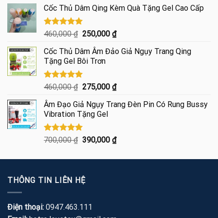
gốc
hiện
5 sao
Cốc Thủ Dâm Qing Kèm Quà Tặng Gel Cao Cấp
là:
tại
600,000 ₫.
là:
445,000 ₫.
Được xếp
Giá
Giá
460,000
₫
250,000
₫
hạng
5.00
gốc
hiện
5 sao
Cốc Thủ Dâm Âm Đảo Giả Ngụy Trang Qing
là:
tại
Tặng Gel Bôi Trơn
460,000 ₫.
là:
250,000 ₫.
Được xếp
Giá
Giá
460,000
₫
275,000
₫
hạng
5.00
gốc
hiện
5 sao
Âm Đạo Giả Ngụy Trang Đèn Pin Có Rung Bussy
là:
tại
Vibration Tặng Gel
460,000 ₫.
là:
275,000 ₫.
Được xếp
Giá
Giá
700,000
₫
390,000
₫
hạng
5.00
gốc
hiện
5 sao
là:
tại
700,000 ₫.
là:
THÔNG TIN LIÊN HỆ
390,000 ₫.
Điện thoại:
0947.463.111