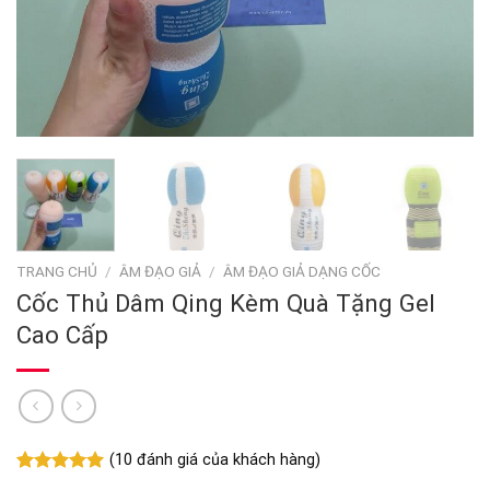
TRANG CHỦ
/
ÂM ĐẠO GIẢ
/
ÂM ĐẠO GIẢ DẠNG CỐC
Cốc Thủ Dâm Qing Kèm Quà Tặng Gel
Cao Cấp
(
10
đánh giá của khách hàng)
5.00
10
trên 5