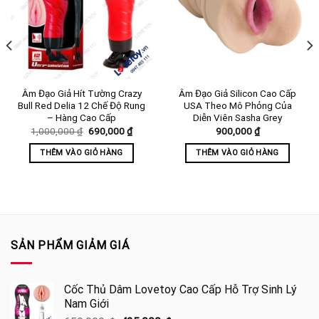
Âm Đạo Giả Hít Tường Crazy
Âm Đạo Giả Silicon Cao Cấp
Bull Red Delia 12 Chế Độ Rung
USA Theo Mô Phỏng Của
– Hàng Cao Cấp
Diễn Viên Sasha Grey
Giá
Giá
1,000,000
₫
690,000
₫
900,000
₫
gốc
hiện
là:
tại
THÊM VÀO GIỎ HÀNG
THÊM VÀO GIỎ HÀNG
1,000,000 ₫.
là:
690,000 ₫.
0 ₫.
SẢN PHẨM GIẢM GIÁ
Cốc Thủ Dâm Lovetoy Cao Cấp Hỗ Trợ Sinh Lý
Nam Giới