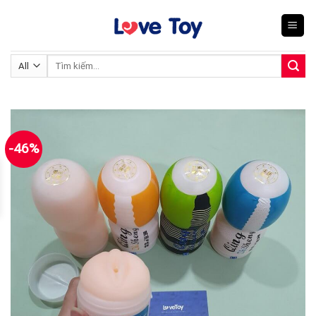
Skip
to
content
Tìm
kiếm:
-46%