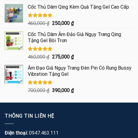
hạng
4.85
gốc
hiện
5 sao
Cốc Thủ Dâm Qing Kèm Quà Tặng Gel Cao Cấp
là:
tại
600,000 ₫.
là:
445,000 ₫.
Được xếp
Giá
Giá
460,000
₫
250,000
₫
hạng
5.00
gốc
hiện
5 sao
Cốc Thủ Dâm Âm Đảo Giả Ngụy Trang Qing
là:
tại
Tặng Gel Bôi Trơn
460,000 ₫.
là:
250,000 ₫.
Được xếp
Giá
Giá
460,000
₫
275,000
₫
hạng
5.00
gốc
hiện
5 sao
Âm Đạo Giả Ngụy Trang Đèn Pin Có Rung Bussy
là:
tại
Vibration Tặng Gel
460,000 ₫.
là:
275,000 ₫.
Được xếp
Giá
Giá
700,000
₫
390,000
₫
hạng
5.00
gốc
hiện
5 sao
là:
tại
700,000 ₫.
là:
THÔNG TIN LIÊN HỆ
390,000 ₫.
Điện thoại:
0947.463.111