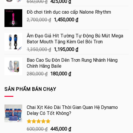
Giá
Giá
650,000
₫
425,000
₫
gốc
hiện
Đồ chơi tình dục cao cấp Nalone Rhythm
là:
tại
Giá
Giá
2,700,000
₫
650,000 ₫.
1,450,000
là:
₫
gốc
hiện
425,000 ₫.
là:
tại
Âm Đạo Giả Hít Tường Tự Động Bú Mút Mega
2,700,000 ₫.
là:
Bator Mouth Tặng Kèm Gel Bôi Trơn
1,450,000 ₫.
Giá
Giá
1,350,000
₫
1,195,000
₫
gốc
hiện
Bao Cao Su Đôn Dên Trơn Rung Nhánh Hàng
là:
tại
Chính Hãng Baile
1,350,000 ₫.
là:
Giá
Giá
280,000
₫
180,000
₫
1,195,000 ₫.
gốc
hiện
là:
tại
SẢN PHẨM BÁN CHẠY
280,000 ₫.
là:
180,000 ₫.
Chai Xịt Kéo Dài Thời Gian Quan Hệ Dynamo
Delay Có Tốt Không?
Được xếp
Giá
Giá
600,000
₫
445,000
₫