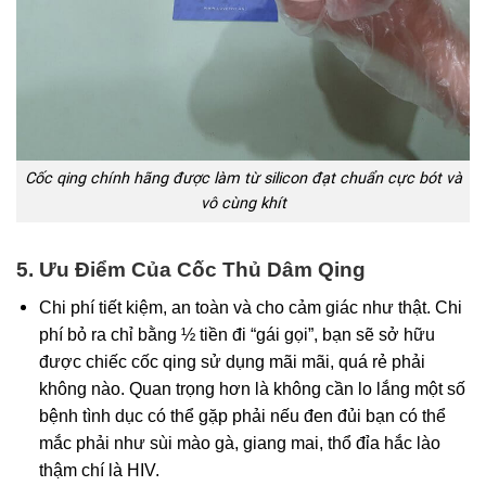
Cốc qing chính hãng được làm từ silicon đạt chuẩn cực bót và
vô cùng khít
5.
Ưu Điểm Của Cốc Thủ Dâm Qing
Chi phí tiết kiệm, an toàn và cho cảm giác như thật. Chi
phí bỏ ra chỉ bằng ½ tiền đi “gái gọi”, bạn sẽ sở hữu
được chiếc cốc qing sử dụng mãi mãi, quá rẻ phải
không nào. Quan trọng hơn là không cần lo lắng một số
bệnh tình dục có thể gặp phải nếu đen đủi bạn có thể
mắc phải như sùi mào gà, giang mai, thổ đỉa hắc lào
thậm chí là HIV.