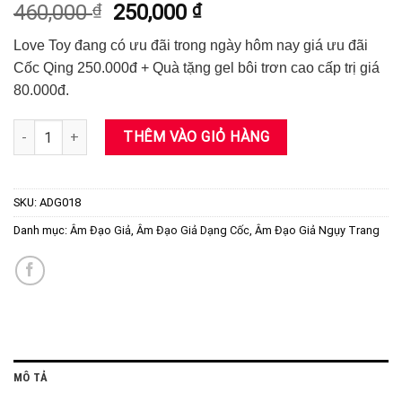
Giá
Giá
460,000
₫
250,000
₫
dựa trên
đánh giá
gốc
hiện
Love Toy đang có ưu đãi trong ngày hôm nay giá ưu đãi
là:
tại
Cốc Qing 250.000đ + Quà tặng gel bôi trơn cao cấp trị giá
460,000 ₫.
là:
80.000đ.
250,000 ₫.
Cốc Thủ Dâm Qing Kèm Quà Tặng Gel Cao Cấp số lượng
THÊM VÀO GIỎ HÀNG
SKU:
ADG018
Danh mục:
Âm Đạo Giả
,
Âm Đạo Giả Dạng Cốc
,
Âm Đạo Giả Ngụy Trang
MÔ TẢ