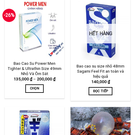
này
này
có
có
-26%
nhiều
nhiều
biến
biến
thể.
thể.
HẾT HÀNG
Các
Các
tùy
tùy
chọn
chọn
có
có
thể
thể
Bao Cao Su Power Men
Bao cao su size nhỏ 48mm
được
được
Tighter & Ultrathin Size 49mm
Sagami Feel Fit an toàn và
chọn
chọn
Nhỏ Và Ôm Sát
hiệu quả
Khoảng
135,000
₫
–
200,000
₫
trên
trên
140,000
₫
giá:
trang
trang
từ
CHỌN
135,000 ₫
ĐỌC TIẾP
sản
sản
đến
Sản
200,000 ₫
phẩm
phẩm
phẩm
này
có
nhiều
biến
thể.