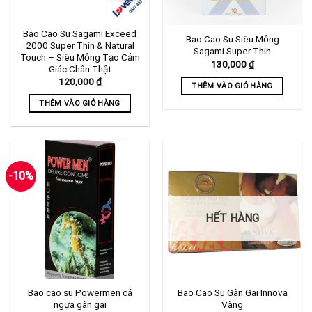
có
thể
Bao Cao Su Sagami Exceed
Bao Cao Su Siêu Mỏng
được
2000 Super Thin & Natural
Sagami Super Thin
chọn
Touch – Siêu Mỏng Tạo Cảm
130,000
₫
Giác Chân Thật
trên
120,000
₫
trang
THÊM VÀO GIỎ HÀNG
sản
THÊM VÀO GIỎ HÀNG
phẩm
-10%
HẾT HÀNG
Bao cao su Powermen cá
Bao Cao Su Gân Gai Innova
ngựa gân gai
Vàng