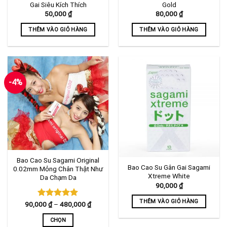
Gai Siêu Kích Thích
Gold
50,000
₫
80,000
₫
THÊM VÀO GIỎ HÀNG
THÊM VÀO GIỎ HÀNG
-4%
Bao Cao Su Sagami Original
Bao Cao Su Gân Gai Sagami
0.02mm Mỏng Chân Thật Như
Xtreme White
Da Chạm Da
90,000
₫
THÊM VÀO GIỎ HÀNG
Khoảng
90,000
Được xếp
₫
–
480,000
₫
giá:
hạng
5.00
từ
5 sao
CHỌN
90,000 ₫