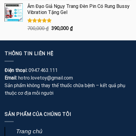
gốc
hiện
5 sao
Âm Đạo Giả Ngụy Trang Đèn Pin Có Rung Bussy
là:
tại
Vibration Tặng Gel
460,000 ₫.
là:
275,000 ₫.
Được xếp
Giá
Giá
700,000
₫
390,000
₫
hạng
5.00
gốc
hiện
5 sao
là:
tại
700,000 ₫.
là:
THÔNG TIN LIÊN HỆ
390,000 ₫.
Điện thoại:
0947.463.111
Email:
hotro.lovetoy@gmail.com
Sản phẩm không thay thế thuốc chữa bệnh – kết quả phụ
thuộc cơ địa mỗi người
SẢN PHẨM CỦA CHÚNG TÔI
Trang chủ