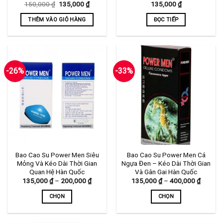
Giá
Giá
150,000
₫
135,000
₫
135,000
₫
gốc
hiện
là:
tại
THÊM VÀO GIỎ HÀNG
ĐỌC TIẾP
150,000 ₫.
là:
135,000 ₫.
-26%
-33%
Bao Cao Su Power Men Siêu
Bao Cao Su Power Men Cá
Mỏng Và Kéo Dài Thời Gian
Ngựa Đen – Kéo Dài Thời Gian
Quan Hệ Hàn Quốc
Và Gân Gai Hàn Quốc
Khoảng
Khoảng
135,000
₫
–
200,000
₫
135,000
₫
–
400,000
₫
giá:
giá:
từ
từ
CHỌN
CHỌN
135,000 ₫
135,00
đến
đến
Sản
Sản
200,000 ₫
400,00
phẩm
phẩm