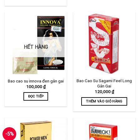
đến
Sản
480,000 ₫
phẩm
này
có
nhiều
biến
thể.
HẾT HÀNG
Các
tùy
chọn
có
thể
Bao Cao Su Sagami Feel Long
Bao cao su innova đen gân gai
được
Gân Gai
100,000
₫
chọn
120,000
₫
trên
ĐỌC TIẾP
trang
THÊM VÀO GIỎ HÀNG
sản
phẩm
-5%