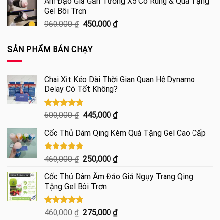
Âm Đạo Giả Gắn Tường X5 Có Rung & Quà Tặng
là:
tại
Gel Bôi Trơn
2,200,000 ₫.
là:
Giá
Giá
960,000
₫
450,000
₫
999,000 ₫.
gốc
hiện
là:
tại
SẢN PHẨM BÁN CHẠY
960,000 ₫.
là:
450,000 ₫.
Chai Xịt Kéo Dài Thời Gian Quan Hệ Dynamo
Delay Có Tốt Không?
Được xếp
Giá
Giá
600,000
₫
445,000
₫
hạng
4.85
gốc
hiện
5 sao
Cốc Thủ Dâm Qing Kèm Quà Tặng Gel Cao Cấp
là:
tại
600,000 ₫.
là:
445,000 ₫.
Được xếp
Giá
Giá
460,000
₫
250,000
₫
hạng
5.00
gốc
hiện
5 sao
Cốc Thủ Dâm Âm Đảo Giả Ngụy Trang Qing
là:
tại
Tặng Gel Bôi Trơn
460,000 ₫.
là:
250,000 ₫.
Được xếp
Giá
Giá
460,000
₫
275,000
₫
hạng
5.00