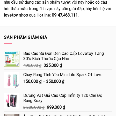
nhu cầu sử dụng các sản phẩm tuyệt vời này hoặc có câu
hỏi thắc mắc trong lĩnh vực này cần giải đáp, hãy liên hệ với
lovetoy shop
qua Hotline:
09 47.463.111.
SẢN PHẨM GIẢM GIÁ
Bao Cao Su Đôn Dên Cao Cấp Lovetoy Tăng
30% Kích Thước Cậu Nhỏ
Giá
Giá
490,000
₫
325,000
₫
gốc
hiện
Chày Rung Tình Yêu Mini Lilo Spark Of Love
là:
tại
Khoảng
150,000
₫
–
490,000 ₫.
350,000
là:
₫
giá:
325,000 ₫.
từ
Dương Vật Giả Cao Cấp Infinity 120 Chế Độ
150,000 ₫
Rung Xoay
đến
Giá
Giá
2,200,000
₫
999,000
₫
350,000 ₫
gốc
hiện