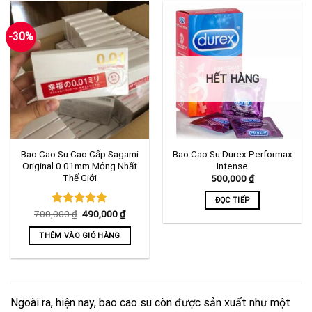
-30%
HẾT HÀNG
Bao Cao Su Cao Cấp Sagami
Bao Cao Su Durex Performax
Original 0.01mm Mỏng Nhất
Intense
Thế Giới
500,000
₫
ĐỌC TIẾP
Giá
Giá
700,000
Được xếp
₫
490,000
₫
gốc
hiện
hạng
5.00
là:
tại
5 sao
THÊM VÀO GIỎ HÀNG
700,000 ₫.
là:
490,000 ₫.
Ngoài ra, hiện nay, bao cao su còn được sản xuất như một