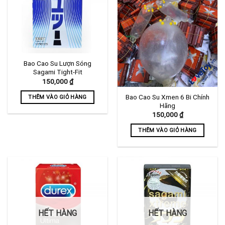
Các
tùy
chọn
có
thể
được
Bao Cao Su Lượn Sóng
chọn
Sagami Tight-Fit
150,000
₫
trên
trang
Bao Cao Su Xmen 6 Bi Chính
THÊM VÀO GIỎ HÀNG
sản
Hãng
phẩm
150,000
₫
THÊM VÀO GIỎ HÀNG
HẾT HÀNG
HẾT HÀNG