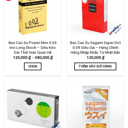
Bao Cao Su Power Men 0.03
Bao Cao Su Sagami Super Dot
Invi Long Shock – Siêu Kéo
0.09 Siêu Gai – Hàng Chính
Dài Thời Gian Quan Hệ
Hãng Nhập Khẩu Từ Nhật Bản
Khoảng
120,000
₫
–
380,000
₫
120,000
₫
giá:
từ
CHỌN
THÊM VÀO GIỎ HÀNG
120,000 ₫
đến
Sản
380,000 ₫
phẩm
này
có
nhiều
biến
thể.
Các
tùy
chọn