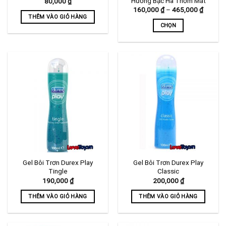
Hương Bạc Hà Thơm Mát
80,000
₫
Khoảng
160,000
₫
–
465,000
₫
giá:
THÊM VÀO GIỎ HÀNG
từ
CHỌN
160,00
đến
Sản
465,00
phẩm
này
có
nhiều
biến
thể.
Các
tùy
chọn
có
thể
Gel Bôi Trơn Durex Play
Gel Bôi Trơn Durex Play
được
Tingle
Classic
chọn
190,000
₫
200,000
₫
trên
trang
THÊM VÀO GIỎ HÀNG
THÊM VÀO GIỎ HÀNG
sản
phẩm