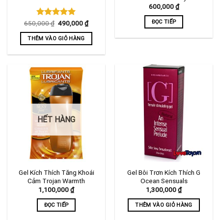
600,000
₫
ĐỌC TIẾP
Giá
Giá
650,000
Được xếp
₫
490,000
₫
gốc
hiện
hạng
5.00
là:
tại
5 sao
THÊM VÀO GIỎ HÀNG
650,000 ₫.
là:
490,000 ₫.
HẾT HÀNG
Gel Kích Thích Tăng Khoái
Gel Bôi Trơn Kích Thích G
Cảm Trojan Warmth
Ocean Sensuals
1,100,000
₫
1,300,000
₫
ĐỌC TIẾP
THÊM VÀO GIỎ HÀNG