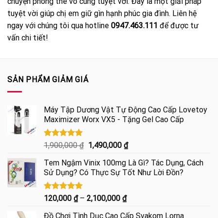
chuyện phòng the vô cùng tuyệt vời. Đây là một giải pháp
tuyệt vời giúp chị em giữ gìn hạnh phúc gia đình. Liên hệ
ngay với chúng tôi qua hotline
0947.463.111
để được tư
vấn chi tiết!
SẢN PHẨM GIẢM GIÁ
Máy Tập Dương Vật Tự Động Cao Cấp Lovetoy
Maximizer Worx VX5 - Tặng Gel Cao Cấp
Được xếp
Giá
Giá
1,900,000
₫
1,490,000
₫
hạng
5.00
gốc
hiện
5 sao
Tem Ngậm Vinix 100mg Là Gì? Tác Dụng, Cách
là:
tại
Sử Dụng? Có Thực Sự Tốt Như Lời Đồn?
1,900,000 ₫.
là:
1,490,000 ₫.
Được xếp
Khoảng
120,000
₫
–
2,100,000
₫
hạng
5.00
giá:
5 sao
Đồ Chơi Tình Dục Cao Cấp Svakom Lorna