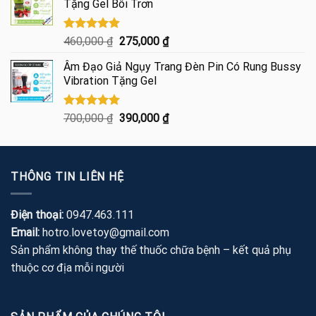
Tặng Gel Bôi Trơn
460,000 ₫.
là:
250,000 ₫.
Được xếp
Giá
Giá
460,000
₫
275,000
₫
hạng
5.00
gốc
hiện
5 sao
Âm Đạo Giả Ngụy Trang Đèn Pin Có Rung Bussy
là:
tại
Vibration Tặng Gel
460,000 ₫.
là:
275,000 ₫.
Được xếp
Giá
Giá
700,000
₫
390,000
₫
hạng
5.00
gốc
hiện
5 sao
là:
tại
700,000 ₫.
là:
THÔNG TIN LIÊN HỆ
390,000 ₫.
Điện thoại:
0947.463.111
Email:
hotro.lovetoy@gmail.com
Sản phẩm không thay thế thuốc chữa bệnh – kết quả phụ
thuộc cơ địa mỗi người