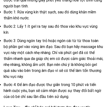
được trải qua những giây phút yêu thăng hoa tột đỉnh cùng
người bạn tình.
Bước 1: Rửa vùng kín thật sạch, sau đó dùng khăn mềm
thấm khô nước.
Bước 2: Lấy 1 ít gel ra tay sau đó thoa vào khu vực vùng
kín.
Bước 3: Dùng ngón tay trỏ hoặc ngón cái từ từ thoa toàn
bộ phần gel vào vùng âm đạo. Sau đó bạn hãy massage khu
vực này một cách nhẹ nhàng. Chỉ vài phút gel đã có thể
thấm nhanh qua da giúp chị em có được cảm giác thoải mái,
nhẹ nhàng, không ẩm ướt. Bạn nên chú ý là không bôi gel
quá sâu vào bên trong âm đạo vì sẽ có thể làm tổn thương
khu vực này.
Bước 4: Để âm đạo được thư giãn trong 10 phút và tiến
hành cuộc yêu, bạn sẽ cảm nhận được sự thay đổi bất ngờ
của cô bé chỉ sau lần đầu tiên sử dụng.