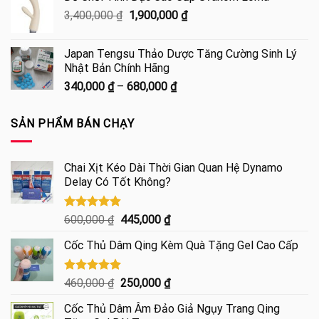
từ
Giá
Giá
3,400,000
₫
1,900,000
₫
120,000 ₫
gốc
hiện
đến
là:
tại
2,100,000 ₫
Japan Tengsu Thảo Dược Tăng Cường Sinh Lý
3,400,000 ₫.
là:
Nhật Bản Chính Hãng
1,900,000 ₫.
Khoảng
340,000
₫
–
680,000
₫
giá:
từ
SẢN PHẨM BÁN CHẠY
340,000 ₫
đến
680,000 ₫
Chai Xịt Kéo Dài Thời Gian Quan Hệ Dynamo
Delay Có Tốt Không?
Được xếp
Giá
Giá
600,000
₫
445,000
₫
hạng
4.85
gốc
hiện
5 sao
Cốc Thủ Dâm Qing Kèm Quà Tặng Gel Cao Cấp
là:
tại
600,000 ₫.
là:
445,000 ₫.
Được xếp
Giá
Giá
460,000
₫
250,000
₫
hạng
5.00
gốc
hiện
5 sao
Cốc Thủ Dâm Âm Đảo Giả Ngụy Trang Qing
là:
tại