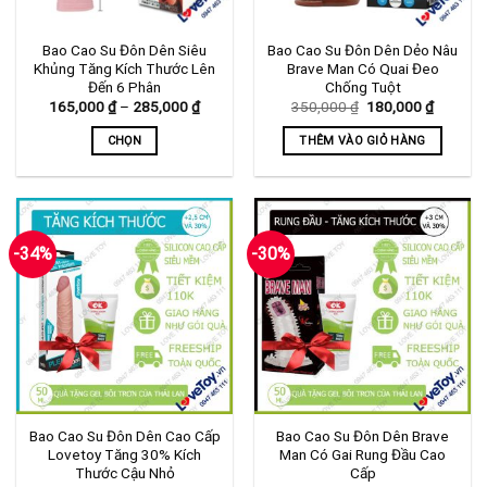
có
thể
Bao Cao Su Đôn Dên Siêu
Bao Cao Su Đôn Dên Dẻo Nâu
được
Khủng Tăng Kích Thước Lên
Brave Man Có Quai Đeo
chọn
Đến 6 Phân
Chống Tuột
trên
Khoảng
Giá
Giá
165,000
₫
–
285,000
₫
350,000
₫
180,000
₫
giá:
gốc
hiện
trang
từ
là:
tại
CHỌN
THÊM VÀO GIỎ HÀNG
sản
165,000 ₫
350,000 ₫.
là:
đến
180,000
Sản
phẩm
285,000 ₫
phẩm
này
có
-34%
-30%
nhiều
biến
thể.
Các
tùy
chọn
có
thể
Bao Cao Su Đôn Dên Cao Cấp
Bao Cao Su Đôn Dên Brave
được
Lovetoy Tăng 30% Kích
Man Có Gai Rung Đầu Cao
chọn
Thước Cậu Nhỏ
Cấp
trên