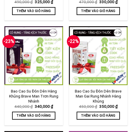
Giá
Giá
Giá
Giá
490,000
₫
325,000
₫
470,000
₫
330,000
₫
gốc
hiện
gốc
hiện
trang
là:
tại
là:
tại
THÊM VÀO GIỎ HÀNG
THÊM VÀO GIỎ HÀNG
sản
490,000 ₫.
là:
470,000 ₫.
là:
325,000 ₫.
330,000
phẩm
-23%
-22%
Bao Cao Su Đôn Dên Hàng
Bao Cao Su Đôn Dên Brave
Khủng Brave Man Trơn Rung
Man Gai Rung Nhánh Hàng
Nhánh
Khủng
Giá
Giá
Giá
Giá
440,000
₫
340,000
₫
450,000
₫
350,000
₫
gốc
hiện
gốc
hiện
là:
tại
là:
tại
THÊM VÀO GIỎ HÀNG
THÊM VÀO GIỎ HÀNG
440,000 ₫.
là:
450,000 ₫.
là:
340,000 ₫.
350,000