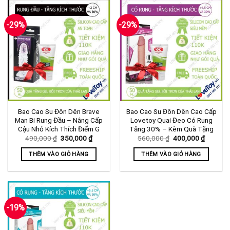
-29%
-29%
Bao Cao Su Đôn Dên Brave
Bao Cao Su Đôn Dên Cao Cấp
Man Bi Rung Đầu – Nâng Cấp
Lovetoy Quai Đeo Có Rung
Cậu Nhỏ Kích Thích Điểm G
Tăng 30% – Kèm Quà Tặng
Giá
Giá
Giá
Giá
490,000
₫
350,000
₫
560,000
₫
400,000
₫
gốc
hiện
gốc
hiện
là:
tại
là:
tại
THÊM VÀO GIỎ HÀNG
THÊM VÀO GIỎ HÀNG
490,000 ₫.
là:
560,000 ₫.
là:
350,000 ₫.
400,000
-19%