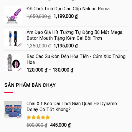
gốc
hiện
Đồ Chơi Tình Dục Cao Cấp Nalone Roma
là:
tại
Giá
Giá
1,650,000
₫
1,300,000 ₫.
1,199,000
là:
₫
gốc
hiện
890,000 ₫.
là:
tại
Âm Đạo Giả Hít Tường Tự Động Bú Mút Mega
1,650,000 ₫.
là:
Bator Mouth Tặng Kèm Gel Bôi Trơn
1,199,000 ₫.
Giá
Giá
1,350,000
₫
1,195,000
₫
gốc
hiện
Bao Cao Su Đôn Dên Hỏa Tiễn - Cảm Xúc Thăng
là:
tại
Hoa
1,350,000 ₫.
là:
Khoảng
120,000
₫
–
130,000
₫
1,195,000 ₫.
giá:
từ
SẢN PHẨM BÁN CHẠY
120,000 ₫
đến
130,000 ₫
Chai Xịt Kéo Dài Thời Gian Quan Hệ Dynamo
Delay Có Tốt Không?
Được xếp
Giá
Giá
600,000
₫
445,000
₫
hạng
4.85
gốc
hiện