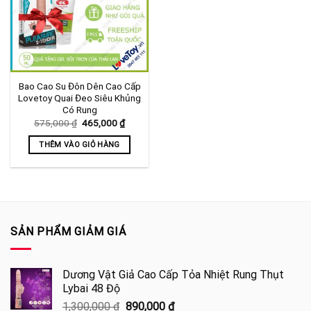
Bao Cao Su Đôn Dên Cao Cấp
Lovetoy Quai Đeo Siêu Khủng
Có Rung
Giá
Giá
575,000
₫
465,000
₫
gốc
hiện
là:
tại
THÊM VÀO GIỎ HÀNG
575,000 ₫.
là:
465,000 ₫.
SẢN PHẨM GIẢM GIÁ
Dương Vật Giả Cao Cấp Tỏa Nhiệt Rung Thụt
Lybai 48 Độ
Giá
Giá
1,300,000
₫
890,000
₫