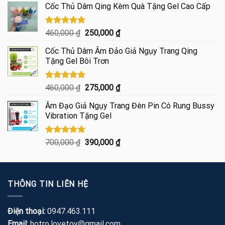
5 sao
Cốc Thủ Dâm Qing Kèm Quà Tặng Gel Cao Cấp
là:
tại
600,000 ₫.
là:
445,000 ₫.
Được xếp
Giá
Giá
460,000
₫
250,000
₫
hạng
5.00
gốc
hiện
5 sao
Cốc Thủ Dâm Âm Đảo Giả Ngụy Trang Qing
là:
tại
Tặng Gel Bôi Trơn
460,000 ₫.
là:
250,000 ₫.
Được xếp
Giá
Giá
460,000
₫
275,000
₫
hạng
5.00
gốc
hiện
5 sao
Âm Đạo Giả Ngụy Trang Đèn Pin Có Rung Bussy
là:
tại
Vibration Tặng Gel
460,000 ₫.
là:
275,000 ₫.
Được xếp
Giá
Giá
700,000
₫
390,000
₫
hạng
5.00
gốc
hiện
5 sao
là:
tại
700,000 ₫.
là:
THÔNG TIN LIÊN HỆ
390,000 ₫.
Điện thoại:
0947.463.111
Email:
hotro.lovetoy@gmail.com