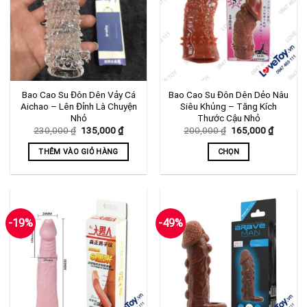
Bao Cao Su Đôn Dên Vảy Cá
Bao Cao Su Đôn Dên Dẻo Nâu
Aichao – Lên Đỉnh Là Chuyện
Siêu Khủng – Tăng Kích
Nhỏ
Thước Cậu Nhỏ
Giá
Giá
Giá
Giá
230,000
₫
135,000
₫
200,000
₫
165,000
₫
gốc
hiện
gốc
hiện
là:
tại
là:
tại
THÊM VÀO GIỎ HÀNG
CHỌN
230,000 ₫.
là:
200,000 ₫.
là:
135,000 ₫.
165,000
Sản
phẩm
này
có
-19%
-49%
nhiều
biến
thể.
Các
tùy
chọn