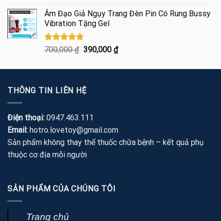
hạng
5.00
gốc
hiện
5 sao
Âm Đạo Giả Ngụy Trang Đèn Pin Có Rung Bussy
là:
tại
Vibration Tặng Gel
460,000 ₫.
là:
275,000 ₫.
Được xếp
Giá
Giá
700,000
₫
390,000
₫
hạng
5.00
gốc
hiện
5 sao
là:
tại
700,000 ₫.
là:
THÔNG TIN LIÊN HỆ
390,000 ₫.
Điện thoại:
0947.463.111
Email:
hotro.lovetoy@gmail.com
Sản phẩm không thay thế thuốc chữa bệnh – kết quả phụ
thuộc cơ địa mỗi người
SẢN PHẨM CỦA CHÚNG TÔI
Trang chủ