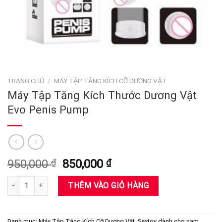
TRANG CHỦ
/
MÁY TẬP TĂNG KÍCH CỠ DƯƠNG VẬT
Máy Tập Tăng Kích Thước Dương Vật
Evo Penis Pump
Giá
Giá
950,000
₫
850,000
₫
gốc
hiện
Máy Tập Tăng Kích Thước Dương Vật Evo Penis Pump số lượng
là:
tại
THÊM VÀO GIỎ HÀNG
950,000 ₫.
là:
850,000 ₫.
Danh mục:
Máy Tập Tăng Kích Cỡ Dương Vật
,
Sextoy dành cho nam