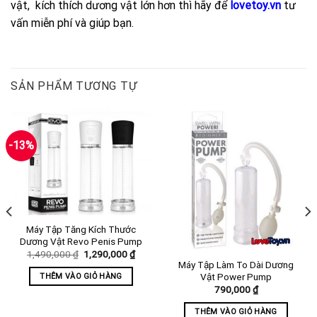
vật, kích thích dương vật lớn hơn thì hãy để
lovetoy.vn
tư
vấn miễn phí và giúp bạn.
SẢN PHẨM TƯƠNG TỰ
-13%
Máy Tập Tăng Kích Thước
Dương Vật Revo Penis Pump
Giá
Giá
1,490,000
₫
1,290,000
₫
gốc
hiện
Máy Tập Làm To Dài Dương
là:
tại
Vật Power Pump
THÊM VÀO GIỎ HÀNG
1,490,000 ₫.
là:
790,000
₫
1,290,000 ₫.
THÊM VÀO GIỎ HÀNG