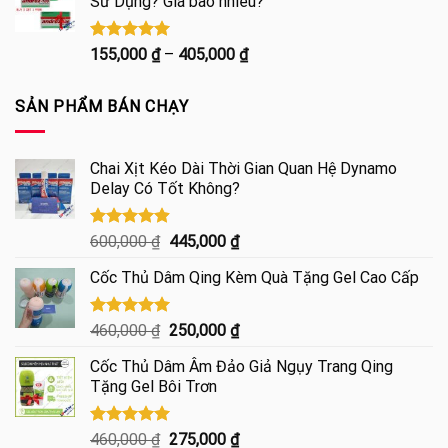
Sử Dụng? Giá bao nhiêu?
800,000 ₫.
là:
450,000 ₫.
Được xếp
Khoảng
155,000
₫
–
405,000
₫
hạng
5.00
giá:
5 sao
từ
SẢN PHẨM BÁN CHẠY
155,000 ₫
đến
405,000 ₫
Chai Xịt Kéo Dài Thời Gian Quan Hệ Dynamo
Delay Có Tốt Không?
Được xếp
Giá
Giá
600,000
₫
445,000
₫
hạng
4.85
gốc
hiện
5 sao
Cốc Thủ Dâm Qing Kèm Quà Tặng Gel Cao Cấp
là:
tại
600,000 ₫.
là:
445,000 ₫.
Được xếp
Giá
Giá
460,000
₫
250,000
₫
hạng
5.00
gốc
hiện
5 sao
Cốc Thủ Dâm Âm Đảo Giả Ngụy Trang Qing
là:
tại
Tặng Gel Bôi Trơn
460,000 ₫.
là:
250,000 ₫.
Được xếp
Giá
Giá
460,000
₫
275,000
₫