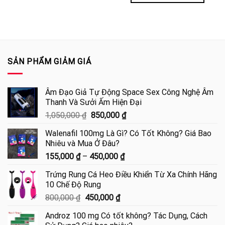
SẢN PHẨM GIẢM GIÁ
Âm Đạo Giả Tự Động Space Sex Công Nghệ Âm
Thanh Và Sưởi Ấm Hiện Đại
Giá
Giá
1,050,000
₫
850,000
₫
gốc
hiện
Walenafil 100mg Là Gì? Có Tốt Không? Giá Bao
là:
tại
Nhiêu và Mua Ở Đâu?
1,050,000 ₫.
là:
Khoảng
155,000
₫
–
450,000
₫
850,000 ₫.
giá:
Trứng Rung Cá Heo Điều Khiển Từ Xa Chính Hãng
từ
10 Chế Độ Rung
155,000 ₫
Giá
Giá
800,000
₫
450,000
₫
đến
gốc
hiện
450,000 ₫
Androz 100 mg Có tốt không? Tác Dụng, Cách
là:
tại