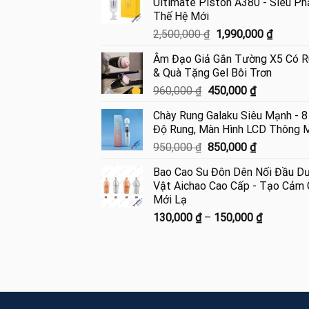
Ultimate Piston A380 - Siêu P
Thế Hệ Mới
Giá
Giá
2,500,000
₫
1,990,000
₫
gốc
hiện
Âm Đạo Giả Gắn Tường X5 Có R
là:
tại
& Quà Tặng Gel Bôi Trơn
2,500,000 ₫.
là:
Giá
Giá
960,000
₫
450,000
₫
1,990,0
gốc
hiện
Chày Rung Galaku Siêu Mạnh - 8
là:
tại
Độ Rung, Màn Hình LCD Thông 
960,000 ₫.
là:
Giá
Giá
950,000
₫
850,000
₫
450,000 ₫.
gốc
hiện
Bao Cao Su Đôn Dên Nối Đầu D
là:
tại
Vật Aichao Cao Cấp - Tạo Cảm 
950,000 ₫.
là:
Mới Lạ
850,000 ₫.
Khoảng
130,000
₫
–
150,000
₫
giá:
từ
130,000 
đến
150,000 