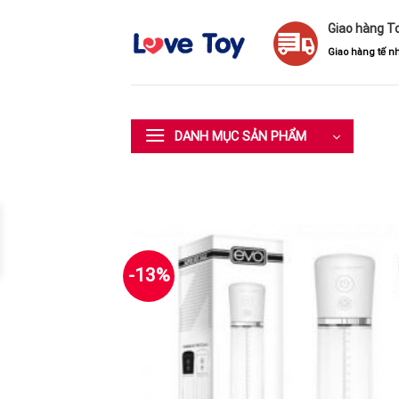
Skip
Giao hàng T
to
content
Giao hàng tế nh
DANH MỤC SẢN PHẨM
-13%