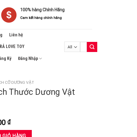
100% hàng Chính Hãng
Cam kết hàng chính hãng
ng
Liên hệ
Tìm
TRẢ LOVE TOY
kiếm:
ăng Ký
Đăng Nhập
CH CỠ DƯƠNG VẬT
ch Thước Dương Vật
Giá
000
₫
hiện
g Vật Revo Penis Pump số lượng
tại
 GIỎ HÀNG