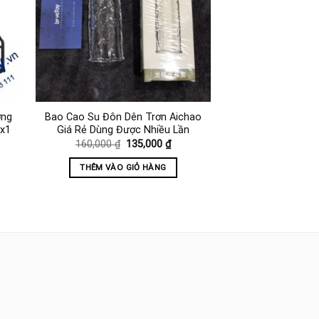
ơng
Bao Cao Su Đôn Dên Trơn Aichao
Vx1
Giá Rẻ Dùng Được Nhiều Lần
Giá
Giá
160,000
₫
135,000
₫
gốc
hiện
là:
tại
THÊM VÀO GIỎ HÀNG
160,000 ₫.
là:
000 ₫.
135,000 ₫.