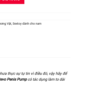
00 ₫.
là:
1,290,000 ₫.
ương Vật
,
Sextoy dành cho nam
ưa thực sự tự tin vì điều đó, vậy hãy để
 Revo Penis Pump
có tác dụng làm to dài