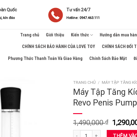
oàn Quốc
Tư vấn 24/7
ị, kín đáo
Hotline: 0947.463.111
Trang chủ
Giới thiệu
Kiến thức
Hướng dẫn mua hà
CHÍNH SÁCH BẢO HÀNH CỦA LOVE TOY
CHÍNH SÁCH ĐỔI 
Phương Thức Thanh Toán Và Giao Hàng
Chính Sách Bảo Mật
Đ
TRANG CHỦ
/
MÁY TẬP TĂNG KÍ
Máy Tập Tăng Kí
Revo Penis Pump
Giá
1,490,000
₫
1,290,
gốc
Máy Tập Tăng Kích Thước Dươn
là:
THÊM VÀO