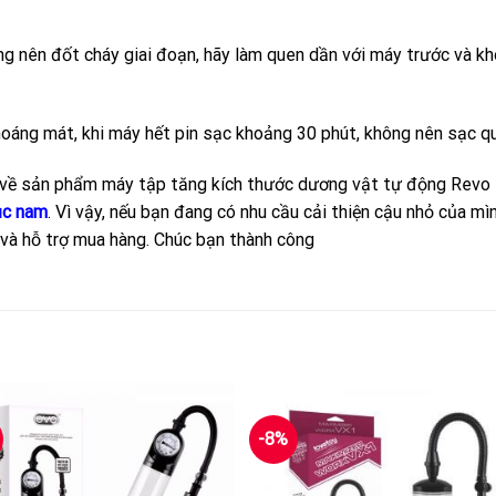
ng nên đốt cháy giai đoạn, hãy làm quen dần với máy trước và k
áng mát, khi máy hết pin sạc khoảng 30 phút, không nên sạc quá 
n về sản phẩm máy tập tăng kích thước dương vật tự động Revo 
ục nam
. Vì vậy, nếu bạn đang có nhu cầu cải thiện cậu nhỏ của mìn
và hỗ trợ mua hàng. Chúc bạn thành công
-8%