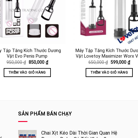
y Tập Tăng Kích Thước Dương
Máy Tập Tăng Kích Thước Dư
Vật Evo Penis Pump
Vật Lovetoy Maximizer Worx 
Giá
Giá
Giá
Giá
950,000
₫
850,000
₫
650,000
₫
599,000
₫
gốc
hiện
gốc
hiện
là:
tại
là:
tại
THÊM VÀO GIỎ HÀNG
THÊM VÀO GIỎ HÀNG
950,000 ₫.
là:
650,000 ₫.
là:
850,000 ₫.
599,
SẢN PHẨM BÁN CHẠY
Chai Xịt Kéo Dài Thời Gian Quan Hệ