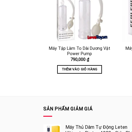
 Vật Tự Động Cao
Máy Tập Làm To Dài Dương Vật
Má
D Penis Pump
Power Pump
Giá
Giá
1,750,000
₫
790,000
₫
gốc
hiện
là:
tại
O GIỎ HÀNG
THÊM VÀO GIỎ HÀNG
2,450,000 ₫.
là:
1,750,000 ₫.
SẢN PHẨM GIẢM GIÁ
Máy Thủ Dâm Tự Động Leten