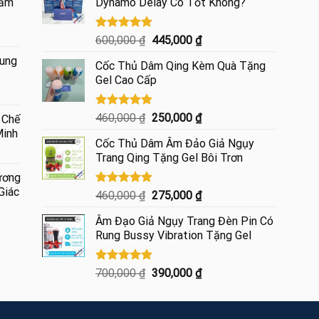
hẩm
Dynamo Delay Có Tốt Không?
Được xếp
Giá
Giá
600,000
₫
445,000
₫
hạng
4.85
gốc
hiện
ung
5 sao
Cốc Thủ Dâm Qing Kèm Quà Tặng
là:
tại
Gel Cao Cấp
600,000 ₫.
là:
00 ₫.
445,000 ₫.
Được xếp
Giá
Giá
460,000
₫
250,000
₫
 Chế
hạng
5.00
gốc
hiện
Minh
5 sao
Cốc Thủ Dâm Âm Đảo Giả Ngụy
là:
tại
Trang Qing Tặng Gel Bôi Trơn
460,000 ₫.
là:
250,000 ₫.
ương
Giác
Được xếp
Giá
Giá
460,000
₫
275,000
₫
hạng
5.00
gốc
hiện
5 sao
Âm Đạo Giả Ngụy Trang Đèn Pin Có
là:
tại
Rung Bussy Vibration Tặng Gel
460,000 ₫.
là:
275,000 ₫.
₫
Được xếp
Giá
Giá
700,000
₫
390,000
₫
hạng
5.00
gốc
hiện
5 sao
₫
là:
tại
700,000 ₫.
là: