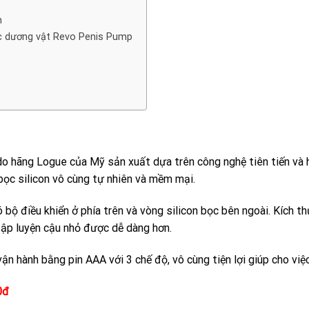
m
c dương vật Revo Penis Pump
o hãng Logue của Mỹ sản xuất dựa trên công nghệ tiên tiến và
bọc silicon vô cùng tự nhiên và mềm mại.
ộ điều khiển ở phía trên và vòng silicon bọc bên ngoài. Kích th
tập luyện cậu nhỏ được dễ dàng hơn.
n hành bằng pin AAA với 3 chế độ, vô cùng tiện lợi giúp cho việ
0đ