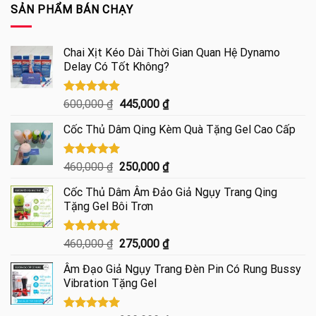
từ
SẢN PHẨM BÁN CHẠY
125,000 ₫
đến
290,000 ₫
Chai Xịt Kéo Dài Thời Gian Quan Hệ Dynamo
Delay Có Tốt Không?
Được xếp
Giá
Giá
600,000
₫
445,000
₫
hạng
4.85
gốc
hiện
5 sao
Cốc Thủ Dâm Qing Kèm Quà Tặng Gel Cao Cấp
là:
tại
600,000 ₫.
là:
445,000 ₫.
Được xếp
Giá
Giá
460,000
₫
250,000
₫
hạng
5.00
gốc
hiện
5 sao
Cốc Thủ Dâm Âm Đảo Giả Ngụy Trang Qing
là:
tại
Tặng Gel Bôi Trơn
460,000 ₫.
là:
250,000 ₫.
Được xếp
Giá
Giá
460,000
₫
275,000
₫
hạng
5.00
gốc
hiện
5 sao
Âm Đạo Giả Ngụy Trang Đèn Pin Có Rung Bussy
là:
tại
Vibration Tặng Gel
460,000 ₫.
là:
275,000 ₫.