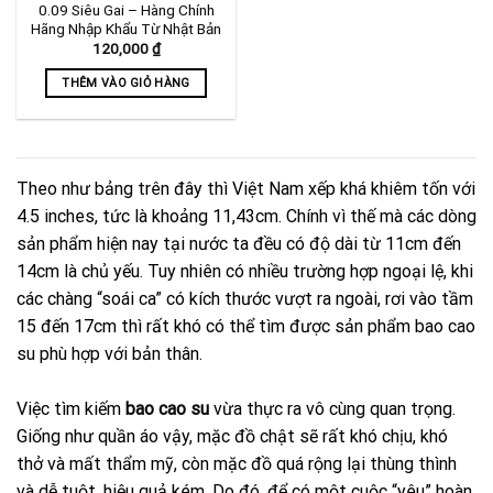
0.09 Siêu Gai – Hàng Chính
Hãng Nhập Khẩu Từ Nhật Bản
120,000
₫
THÊM VÀO GIỎ HÀNG
Theo như bảng trên đây thì Việt Nam xếp khá khiêm tốn với
4.5 inches, tức là khoảng 11,43cm. Chính vì thế mà các dòng
sản phẩm hiện nay tại nước ta đều có độ dài từ 11cm đến
14cm là chủ yếu. Tuy nhiên có nhiều trường hợp ngoại lệ, khi
các chàng “soái ca” có kích thước vượt ra ngoài, rơi vào tầm
15 đến 17cm thì rất khó có thể tìm được sản phẩm bao cao
su phù hợp với bản thân.
Việc tìm kiếm
bao cao su
vừa thực ra vô cùng quan trọng.
Giống như quần áo vậy, mặc đồ chật sẽ rất khó chịu, khó
thở và mất thẩm mỹ, còn mặc đồ quá rộng lại thùng thình
và dễ tuột, hiệu quả kém. Do đó, để có một cuộc “yêu” hoàn