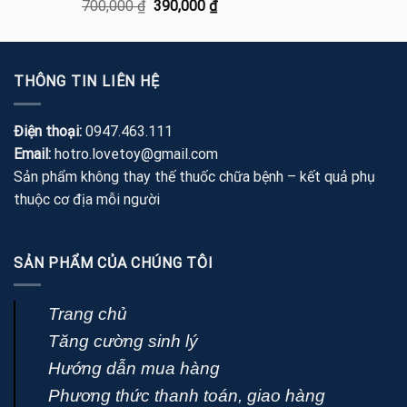
Được xếp
Giá
Giá
700,000
₫
390,000
₫
hạng
5.00
gốc
hiện
5 sao
là:
tại
700,000 ₫.
là:
THÔNG TIN LIÊN HỆ
390,000 ₫.
Điện thoại:
0947.463.111
Email:
hotro.lovetoy@gmail.com
Sản phẩm không thay thế thuốc chữa bệnh – kết quả phụ
thuộc cơ địa mỗi người
SẢN PHẨM CỦA CHÚNG TÔI
Trang chủ
Tăng cường sinh lý
Hướng dẫn mua hàng
Phương thức thanh toán, giao hàng