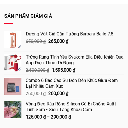
SẢN PHẨM GIẢM GIÁ
Dương Vật Giả Gắn Tường Barbara Baile 7.8
Giá
Giá
650,000
₫
265,000
₫
gốc
hiện
là:
tại
Trứng Rung Tình Yêu Svakom Ella Điều Khiển Qua
650,000 ₫.
là:
App Điện Thoại Di Động
265,000 ₫.
Giá
Giá
2,500,000
₫
1,595,000
₫
gốc
hiện
Combo 6 Bao Cao Su Đôn Dên Khúc Giữa Đem
là:
tại
Lại Nhiều Cảm Xúc
2,500,000 ₫.
là:
Giá
Giá
260,000
₫
200,000
₫
1,595,000 ₫.
gốc
hiện
Vòng Đeo Râu Rồng Silicon Có Bi Chống Xuất
là:
tại
Tinh Sớm - Siêu Tăng Khoái Cảm
260,000 ₫.
là:
Khoảng
125,000
₫
–
290,000
₫
200,000 ₫.
giá: