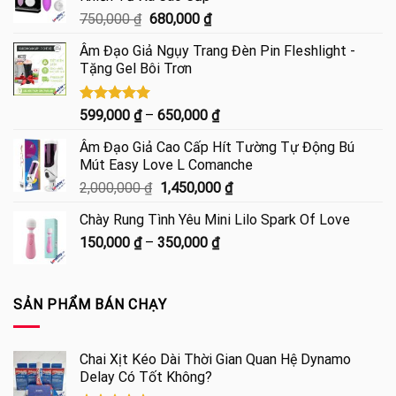
Giá
Giá
750,000
₫
680,000
₫
gốc
hiện
Âm Đạo Giả Ngụy Trang Đèn Pin Fleshlight -
là:
tại
Tặng Gel Bôi Trơn
750,000 ₫.
là:
680,000 ₫.
Được xếp
Khoảng
599,000
₫
–
650,000
₫
hạng
5.00
giá:
5 sao
Âm Đạo Giả Cao Cấp Hít Tường Tự Động Bú
từ
Mút Easy Love L Comanche
599,000 ₫
Giá
Giá
2,000,000
₫
1,450,000
₫
đến
gốc
hiện
650,000 ₫
Chày Rung Tình Yêu Mini Lilo Spark Of Love
là:
tại
Khoảng
150,000
₫
–
350,000
2,000,000 ₫.
₫
là:
giá:
1,450,000 ₫.
từ
150,000 ₫
SẢN PHẨM BÁN CHẠY
đến
350,000 ₫
Chai Xịt Kéo Dài Thời Gian Quan Hệ Dynamo
Delay Có Tốt Không?