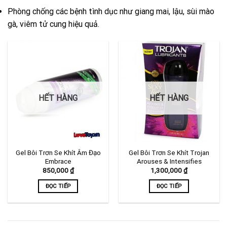
Phòng chống các bệnh tình dục như giang mai, lậu, sùi mào
gà, viêm tử cung hiệu quả.
HẾT HÀNG
HẾT HÀNG
Gel Bôi Trơn Se Khít Âm Đạo
Gel Bôi Trơn Se Khít Trojan
Embrace
Arouses & Intensifies
850,000
₫
1,300,000
₫
ĐỌC TIẾP
ĐỌC TIẾP