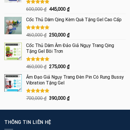
Được xếp
Giá
Giá
600,000
₫
445,000
₫
hạng
4.85
gốc
hiện
5 sao
Cốc Thủ Dâm Qing Kèm Quà Tặng Gel Cao Cấp
là:
tại
600,000 ₫.
là:
445,000 ₫.
Được xếp
Giá
Giá
460,000
₫
250,000
₫
hạng
5.00
gốc
hiện
5 sao
Cốc Thủ Dâm Âm Đảo Giả Ngụy Trang Qing
là:
tại
Tặng Gel Bôi Trơn
460,000 ₫.
là:
250,000 ₫.
Được xếp
Giá
Giá
460,000
₫
275,000
₫
hạng
5.00
gốc
hiện
5 sao
Âm Đạo Giả Ngụy Trang Đèn Pin Có Rung Bussy
là:
tại
Vibration Tặng Gel
460,000 ₫.
là:
275,000 ₫.
Được xếp
Giá
Giá
700,000
₫
390,000
₫
hạng
5.00
gốc
hiện
5 sao
là:
tại
700,000 ₫.
là:
THÔNG TIN LIÊN HỆ
390,000 ₫.