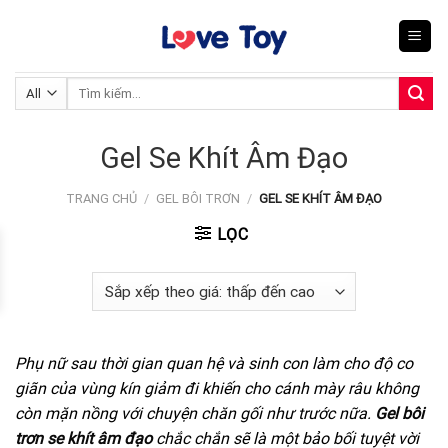
Skip
to
content
Tìm
kiếm:
Gel Se Khít Âm Đạo
TRANG CHỦ
/
GEL BÔI TRƠN
/
GEL SE KHÍT ÂM ĐẠO
LỌC
Phụ nữ sau thời gian quan hệ và sinh con làm cho độ co
giãn của vùng kín giảm đi khiến cho cánh mày râu không
còn mặn nồng với chuyện chăn gối như trước nữa.
Gel bôi
trơn se khít âm đạo
chắc chắn sẽ là một bảo bối tuyệt vời