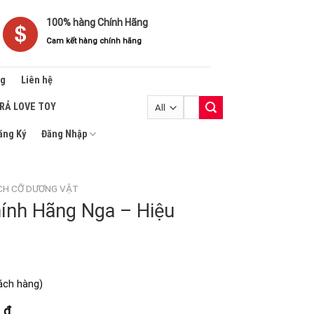
100% hàng Chính Hãng
Cam kết hàng chính hãng
ng
Liên hệ
Tìm
TRẢ LOVE TOY
kiếm:
ăng Ký
Đăng Nhập
CH CỠ DƯƠNG VẬT
hính Hãng Nga – Hiệu
ách hàng)
Khoảng
0
₫