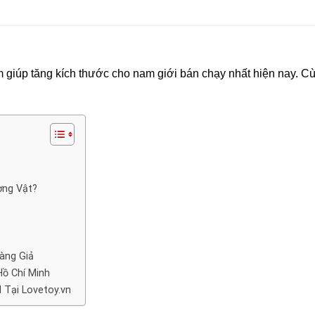
m giúp tăng kích thước cho nam giới bán chạy nhất hiện nay. C
!
ơng Vật?
Hàng Giả
Hồ Chí Minh
 Tại Lovetoy.vn