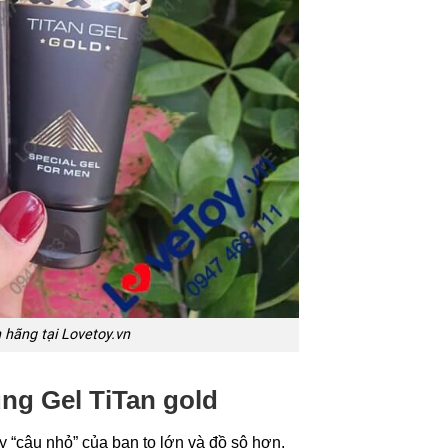
 hãng tại Lovetoy.vn
ụng Gel TiTan gold
y “cậu nhỏ” của bạn to lớn và đồ sộ hơn.