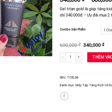
đánh giá
Gel titan gold là giúp tăng k
chỉ 340.000đ – Ưu đãi mua 2 
Combo Sản Phẩm
Giá
Giá
600,000
₫
340,000
₫
gốc
hiệ
là:
tại
Gel Titan Gold Chính Hãng Nga -
THÊM VÀO
600,000 ₫.
là:
340
SKU:
TCSL06
Danh mục:
Máy Tập Tăng Kích Cỡ D