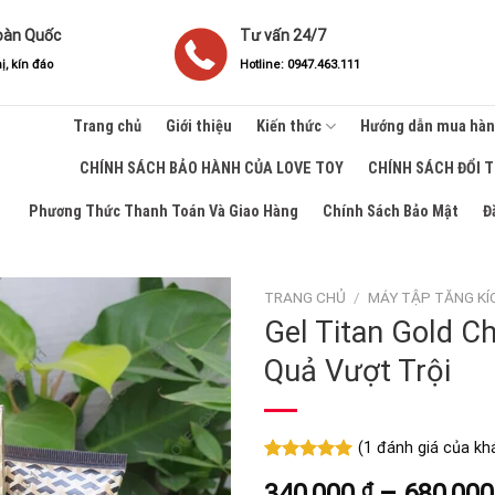
oàn Quốc
Tư vấn 24/7
ị, kín đáo
Hotline: 0947.463.111
Trang chủ
Giới thiệu
Kiến thức
Hướng dẫn mua hà
CHÍNH SÁCH BẢO HÀNH CỦA LOVE TOY
CHÍNH SÁCH ĐỔI 
Phương Thức Thanh Toán Và Giao Hàng
Chính Sách Bảo Mật
Đ
TRANG CHỦ
/
MÁY TẬP TĂNG KÍ
Gel Titan Gold C
Quả Vượt Trội
(
1
đánh giá của kh
5.00
1
trên 5
340,000
₫
–
680,00
dựa trên