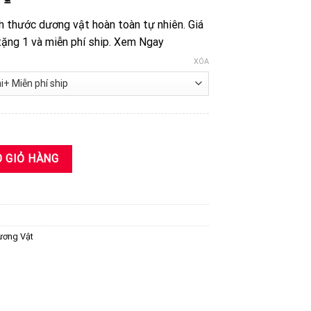
giá:
ích thước dương vật hoàn toàn tự nhiên. Giá
từ
tặng 1 và miễn phí ship. Xem Ngay
340,000 ₫
đến
XÓA
680,000 ₫
n
 Hiệu Quả Vượt Trội số lượng
 GIỎ HÀNG
,000 ₫.
ương Vật