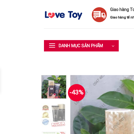
Skip
Giao hàng T
to
content
Giao hàng tế nh
DANH MỤC SẢN PHẨM
-43%