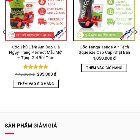
Cốc Thủ Dâm Âm Đạo Giả
Cốc Tenga Tenga Air Tech
Ngụy Trang Perfect Mẫu Mới
Squeeze Cao Cấp Nhật Bản
– Tặng Gel Bôi Trơn
1,050,000
₫
THÊM VÀO GIỎ HÀNG
Giá
Giá
9,000 ₫.
475,000
Được xếp
₫
285,000
₫
gốc
hiện
hạng
5.00
là:
tại
5 sao
THÊM VÀO GIỎ HÀNG
475,000 ₫.
là:
285,000 ₫.
SẢN PHẨM GIẢM GIÁ