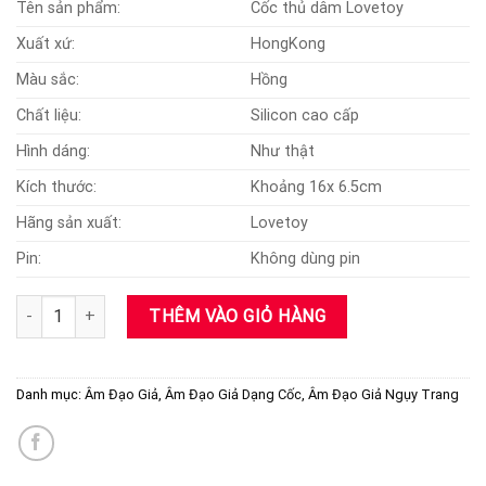
Tên sản phẩm:
Cốc thủ dâm Lovetoy
là:
tại
650,000 ₫.
là:
Xuất xứ:
HongKong
425,000 ₫.
Màu sắc:
Hồng
Chất liệu:
Silicon cao cấp
Hình dáng:
Như thật
Kích thước:
Khoảng 16x 6.5cm
Hãng sản xuất:
Lovetoy
Pin:
Không dùng pin
Cốc Thủ Dâm Lovetoy Cao Cấp Hỗ Trợ Sinh Lý Nam Giới số lượng
THÊM VÀO GIỎ HÀNG
Danh mục:
Âm Đạo Giả
,
Âm Đạo Giả Dạng Cốc
,
Âm Đạo Giả Ngụy Trang