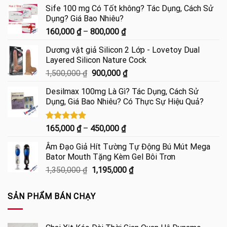
Sife 100 mg Có Tốt không? Tác Dụng, Cách Sử
Dụng? Giá Bao Nhiêu?
Khoảng
160,000
₫
–
800,000
₫
giá:
Dương vật giả Silicon 2 Lớp - Lovetoy Dual
từ
Layered Silicon Nature Cock
160,000 ₫
Giá
Giá
1,500,000
₫
900,000
₫
đến
gốc
hiện
800,000 ₫
Desilmax 100mg Là Gì? Tác Dụng, Cách Sử
là:
tại
Dụng, Giá Bao Nhiêu? Có Thực Sự Hiệu Quả?
1,500,000 ₫.
là:
900,000 ₫.
Được xếp
Khoảng
165,000
₫
–
450,000
₫
hạng
5.00
giá:
5 sao
Âm Đạo Giả Hít Tường Tự Động Bú Mút Mega
từ
Bator Mouth Tặng Kèm Gel Bôi Trơn
165,000 ₫
Giá
Giá
1,350,000
₫
1,195,000
₫
đến
gốc
hiện
450,000 ₫
là:
tại
SẢN PHẨM BÁN CHẠY
1,350,000 ₫.
là:
1,195,000 ₫.