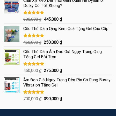
Chai Xịt Kéo Dài Thời Gian Quan Hệ Dynamo
Delay Có Tốt Không?
Được xếp
Giá
Giá
600,000
₫
445,000
₫
hạng
4.85
gốc
hiện
5 sao
Cốc Thủ Dâm Qing Kèm Quà Tặng Gel Cao Cấp
là:
tại
600,000 ₫.
là:
445,000 ₫.
Được xếp
Giá
Giá
460,000
₫
250,000
₫
hạng
5.00
gốc
hiện
5 sao
Cốc Thủ Dâm Âm Đảo Giả Ngụy Trang Qing
là:
tại
Tặng Gel Bôi Trơn
460,000 ₫.
là:
250,000 ₫.
Được xếp
Giá
Giá
460,000
₫
275,000
₫
hạng
5.00
gốc
hiện
5 sao
Âm Đạo Giả Ngụy Trang Đèn Pin Có Rung Bussy
là:
tại
Vibration Tặng Gel
460,000 ₫.
là:
275,000 ₫.
Được xếp
Giá
Giá
700,000
₫
390,000
₫
hạng
5.00
gốc
hiện
5 sao
là:
tại
700,000 ₫.
là: