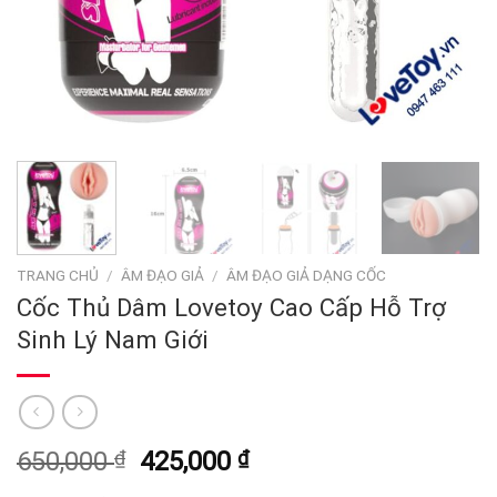
TRANG CHỦ
/
ÂM ĐẠO GIẢ
/
ÂM ĐẠO GIẢ DẠNG CỐC
Cốc Thủ Dâm Lovetoy Cao Cấp Hỗ Trợ
Sinh Lý Nam Giới
Giá
Giá
650,000
₫
425,000
₫
gốc
hiện