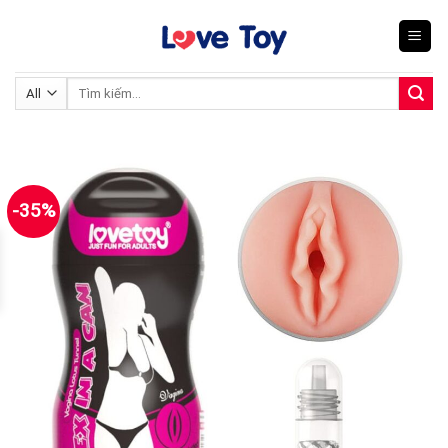
Skip
to
content
Tìm
kiếm:
-35%