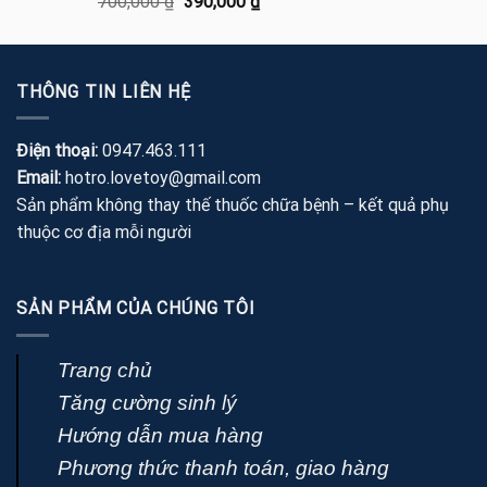
Giá
Giá
700,000
₫
390,000
₫
hạng
5.00
gốc
hiện
5 sao
là:
tại
700,000 ₫.
là:
THÔNG TIN LIÊN HỆ
390,000 ₫.
Điện thoại:
0947.463.111
Email:
hotro.lovetoy@gmail.com
Sản phẩm không thay thế thuốc chữa bệnh – kết quả phụ
thuộc cơ địa mỗi người
SẢN PHẨM CỦA CHÚNG TÔI
Trang chủ
Tăng cường sinh lý
Hướng dẫn mua hàng
Phương thức thanh toán, giao hàng