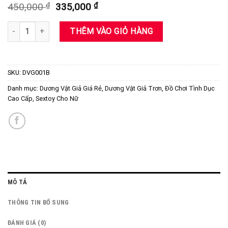
Giá
Giá
450,000
₫
335,000
₫
gốc
hiện
là:
tại
Dương Vật Giả Trơn 2 Pin Lybaile Có Rung số lượng
THÊM VÀO GIỎ HÀNG
450,000 ₫.
là:
335,000 ₫.
SKU:
DVG001B
Danh mục:
Dương Vật Giả Giá Rẻ
,
Dương Vật Giả Trơn
,
Đồ Chơi Tình Dục
Cao Cấp
,
Sextoy Cho Nữ
MÔ TẢ
THÔNG TIN BỔ SUNG
ĐÁNH GIÁ (0)