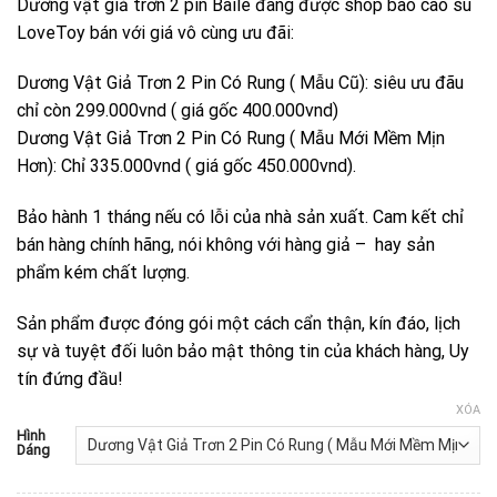
Dương vật giả trơn 2 pin Baile đang được shop bao cao su
từ
LoveToy bán với giá vô cùng ưu đãi:
299,000 ₫
đến
Dương Vật Giả Trơn 2 Pin Có Rung ( Mẫu Cũ): siêu ưu đãu
335,000 ₫
chỉ còn 299.000vnd ( giá gốc 400.000vnd)
Dương Vật Giả Trơn 2 Pin Có Rung ( Mẫu Mới Mềm Mịn
Hơn): Chỉ 335.000vnd ( giá gốc 450.000vnd).
Bảo hành 1 tháng nếu có lỗi của nhà sản xuất. Cam kết chỉ
bán hàng chính hãng, nói không với hàng giả – hay sản
phẩm kém chất lượng.
Sản phẩm được đóng gói một cách cẩn thận, kín đáo, lịch
sự và tuyệt đối luôn bảo mật thông tin của khách hàng, Uy
tín đứng đầu!
XÓA
Hình
Dáng