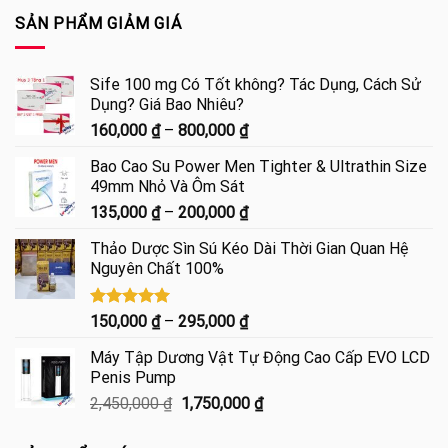
SẢN PHẨM GIẢM GIÁ
Sife 100 mg Có Tốt không? Tác Dụng, Cách Sử
Dụng? Giá Bao Nhiêu?
Khoảng
160,000
₫
–
800,000
₫
giá:
Bao Cao Su Power Men Tighter & Ultrathin Size
từ
49mm Nhỏ Và Ôm Sát
160,000 ₫
Khoảng
135,000
₫
–
200,000
₫
đến
giá:
800,000 ₫
Thảo Dược Sìn Sú Kéo Dài Thời Gian Quan Hệ
từ
Nguyên Chất 100%
135,000 ₫
đến
200,000 ₫
Được xếp
Khoảng
150,000
₫
–
295,000
₫
hạng
5.00
giá:
5 sao
Máy Tập Dương Vật Tự Động Cao Cấp EVO LCD
từ
Penis Pump
150,000 ₫
Giá
Giá
2,450,000
₫
1,750,000
₫
đến
gốc
hiện
295,000 ₫
là:
tại