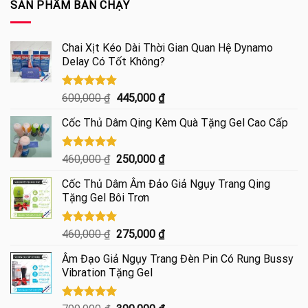
SẢN PHẨM BÁN CHẠY
2,450,000 ₫.
là:
1,750,000 ₫.
Chai Xịt Kéo Dài Thời Gian Quan Hệ Dynamo
Delay Có Tốt Không?
Được xếp
Giá
Giá
600,000
₫
445,000
₫
hạng
4.85
gốc
hiện
5 sao
Cốc Thủ Dâm Qing Kèm Quà Tặng Gel Cao Cấp
là:
tại
600,000 ₫.
là:
445,000 ₫.
Được xếp
Giá
Giá
460,000
₫
250,000
₫
hạng
5.00
gốc
hiện
5 sao
Cốc Thủ Dâm Âm Đảo Giả Ngụy Trang Qing
là:
tại
Tặng Gel Bôi Trơn
460,000 ₫.
là:
250,000 ₫.
Được xếp
Giá
Giá
460,000
₫
275,000
₫
hạng
5.00
gốc
hiện
5 sao
Âm Đạo Giả Ngụy Trang Đèn Pin Có Rung Bussy
là:
tại
Vibration Tặng Gel
460,000 ₫.
là:
275,000 ₫.
Được xếp