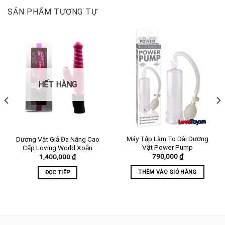
SẢN PHẨM TƯƠNG TỰ
HẾT HÀNG
Máy Tập Làm To Dài Dương
Dương Vật Giả Đa Năng Cao
Vật Power Pump
Cấp Loving World Xoắn
790,000
₫
1,400,000
₫
THÊM VÀO GIỎ HÀNG
ĐỌC TIẾP
00 ₫.