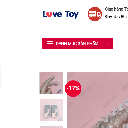
Skip
Giao hàng T
to
content
Giao hàng tế nh
DANH MỤC SẢN PHẨM
-17%