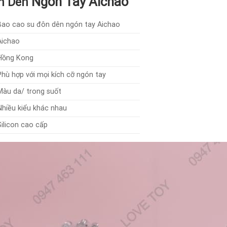
Ngón Tay Aichao
ôn Dên
Bao cao su đôn dên ngón tay Aichao
Aichao
Hồng Kong
Phù hợp với mọi kích cỡ ngón tay
Màu da/ trong suốt
Nhiều kiểu khác nhau
Silicon cao cấp