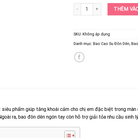
Bao Cao Su Đôn Dên Ngón Tay 
THÊM VÀO
SKU:
Không áp dụng
Danh mục:
Bao Cao Su Đôn Dên
,
Bao
 siêu phẩm giúp tăng khoái cảm cho chị em đặc biệt trong màn 
oài ra, bao đôn dên ngón tay còn hỗ trợ giải tỏa nhu cầu sinh lý