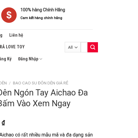
100% hàng Chính Hãng
Cam kết hàng chính hãng
ng
Liên hệ
Tìm
TRẢ LOVE TOY
kiếm:
ăng Ký
Đăng Nhập
DÊN
/
BAO CAO SU ĐÔN DÊN GIÁ RẺ
Dên Ngón Tay Aichao Đa
Bấm Vào Xem Ngay
Khoảng
0
₫
giá:
Aichao có rất nhiều mẫu mã và đa dạng sản
từ