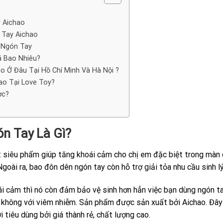
 Aichao
 Tay Aichao
 Ngón Tay
á Bao Nhiêu?
 Ở Đâu Tại Hồ Chí Minh Và Hà Nội ?
ao Tại Love Toy?
ợc?
ón Tay
Là Gì?
 siêu phẩm giúp tăng khoái cảm cho chị em đặc biệt trong màn 
oài ra, bao đôn dên ngón tay còn hỗ trợ giải tỏa nhu cầu sinh lý
i cảm thì nó còn đảm bảo vệ sinh hơn hẳn việc bạn dùng ngón ta
i không với viêm nhiễm. Sản phẩm được sản xuất bởi Aichao. Đây
 tiêu dùng bởi giá thành rẻ, chất lượng cao.