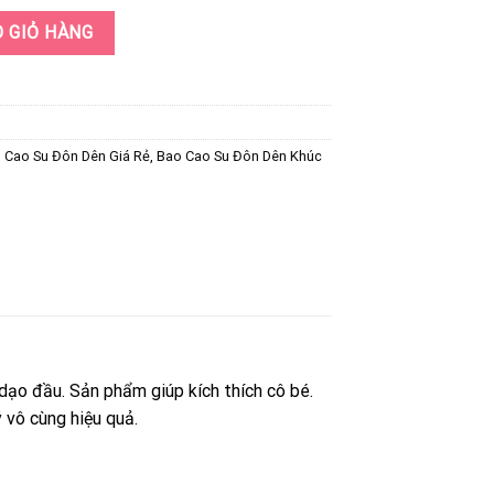
Aichao Đa Dạng Mẫu Mã - Bấm Vào Xem Ngay số lượng
 GIỎ HÀNG
 Cao Su Đôn Dên Giá Rẻ
,
Bao Cao Su Đôn Dên Khúc
dạo đầu. Sản phẩm giúp kích thích cô bé.
 vô cùng hiệu quả.