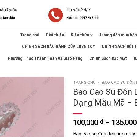
oàn Quốc
Tư vấn 24/7
ị, kín đáo
Hotline: 0947.463.111
Trang chủ
Giới thiệu
Kiến thức
Hướng dẫn mua hà
CHÍNH SÁCH BẢO HÀNH CỦA LOVE TOY
CHÍNH SÁCH ĐỔI 
Phương Thức Thanh Toán Và Giao Hàng
Chính Sách Bảo Mật
Đ
TRANG CHỦ
/
BAO CAO SU ĐÔN 
Bao Cao Su Đôn 
Dạng Mẫu Mã – 
100,000
₫
–
135,00
Bao cao su đôn dên ngón tay 