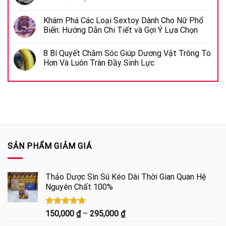
Khám Phá Các Loại Sextoy Dành Cho Nữ Phổ
Biến: Hướng Dẫn Chi Tiết và Gợi Ý Lựa Chọn
8 Bí Quyết Chăm Sóc Giúp Dương Vật Trông To
Hơn Và Luôn Tràn Đầy Sinh Lực
SẢN PHẨM GIẢM GIÁ
Thảo Dược Sìn Sú Kéo Dài Thời Gian Quan Hệ
Nguyên Chất 100%
Được xếp
Khoảng
150,000
₫
–
295,000
₫
hạng
5.00
giá: