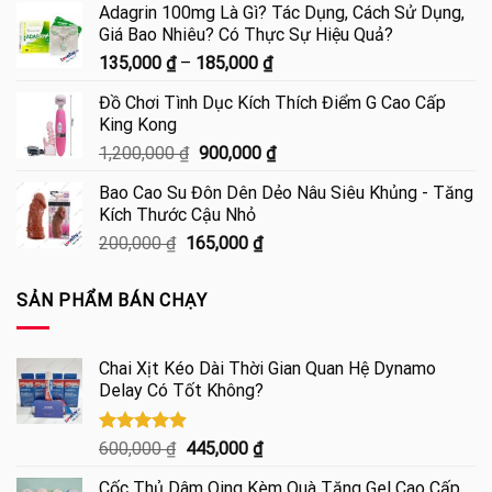
5 sao
Adagrin 100mg Là Gì? Tác Dụng, Cách Sử Dụng,
từ
Giá Bao Nhiêu? Có Thực Sự Hiệu Quả?
150,000 ₫
Khoảng
135,000
₫
–
185,000
₫
đến
giá:
295,000 ₫
Đồ Chơi Tình Dục Kích Thích Điểm G Cao Cấp
từ
King Kong
135,000 ₫
Giá
Giá
1,200,000
₫
900,000
₫
đến
gốc
hiện
185,000 ₫
Bao Cao Su Đôn Dên Dẻo Nâu Siêu Khủng - Tăng
là:
tại
Kích Thước Cậu Nhỏ
1,200,000 ₫.
là:
Giá
Giá
200,000
₫
165,000
₫
900,000 ₫.
gốc
hiện
là:
tại
SẢN PHẨM BÁN CHẠY
200,000 ₫.
là:
165,000 ₫.
Chai Xịt Kéo Dài Thời Gian Quan Hệ Dynamo
Delay Có Tốt Không?
Được xếp
Giá
Giá
600,000
₫
445,000
₫
hạng
4.85
gốc
hiện
5 sao
Cốc Thủ Dâm Qing Kèm Quà Tặng Gel Cao Cấp