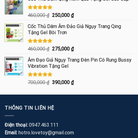
là:
tại
600,000 ₫.
là:
445,000 ₫.
Được xếp
Giá
Giá
460,000
₫
250,000
₫
hạng
5.00
gốc
hiện
5 sao
Cốc Thủ Dâm Âm Đảo Giả Ngụy Trang Qing
là:
tại
Tặng Gel Bôi Trơn
460,000 ₫.
là:
250,000 ₫.
Được xếp
Giá
Giá
460,000
₫
275,000
₫
hạng
5.00
gốc
hiện
5 sao
Âm Đạo Giả Ngụy Trang Đèn Pin Có Rung Bussy
là:
tại
Vibration Tặng Gel
460,000 ₫.
là:
275,000 ₫.
Được xếp
Giá
Giá
700,000
₫
390,000
₫
hạng
5.00
gốc
hiện
5 sao
là:
tại
700,000 ₫.
là:
THÔNG TIN LIÊN HỆ
390,000 ₫.
Điện thoại:
0947.463.111
Email:
hotro.lovetoy@gmail.com