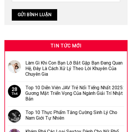
TIN TỨC MỚI
Làm Gì Khi Con Bạn Lỡ Bắt Gặp Bạn Đang Quan
Hệ, Đây Là Cách Xử Lý Theo Lời Khuyên Của
Chuyên Gia
Top 10 Diễn Viên JAV Trẻ Nổi Tiếng Nhất 2025:
28
Gương Mặt Triển Vọng Của Ngành Giải Trí Nhật
Th4
Bản
Top 10 Thực Phẩm Tăng Cường Sinh Lý Cho
Nam Giới Tự Nhiên
Khám Phá Các Loại Sextoy Dành Cho Nữ Phổ