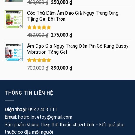
445,000 ₫.
Được xếp
Giá
Giá
460,000
₫
250,000
₫
hạng
5.00
gốc
hiện
5 sao
Cốc Thủ Dâm Âm Đảo Giả Ngụy Trang Qing
là:
tại
Tặng Gel Bôi Trơn
460,000 ₫.
là:
250,000 ₫.
Được xếp
Giá
Giá
460,000
₫
275,000
₫
hạng
5.00
gốc
hiện
5 sao
Âm Đạo Giả Ngụy Trang Đèn Pin Có Rung Bussy
là:
tại
Vibration Tặng Gel
460,000 ₫.
là:
275,000 ₫.
Được xếp
Giá
Giá
700,000
₫
390,000
₫
hạng
5.00
gốc
hiện
5 sao
là:
tại
700,000 ₫.
là:
THÔNG TIN LIÊN HỆ
390,000 ₫.
Điện thoại:
0947.463.111
Email:
hotro.lovetoy@gmail.com
Sản phẩm không thay thế thuốc chữa bệnh – kết quả phụ
thuộc cơ địa mỗi người