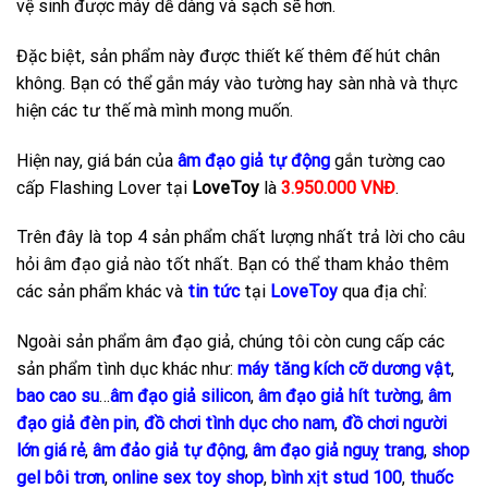
vệ sinh được máy dễ dàng và sạch sẽ hơn.
Đặc biệt, sản phẩm này được thiết kế thêm đế hút chân
không. Bạn có thể gắn máy vào tường hay sàn nhà và thực
hiện các tư thế mà mình mong muốn.
Hiện nay, giá bán của
âm đạo giả tự động
gắn tường cao
cấp Flashing Lover tại
LoveToy
là
3.950.000 VNĐ
.
Trên đây là top 4 sản phẩm chất lượng nhất trả lời cho câu
hỏi âm đạo giả nào tốt nhất. Bạn có thể tham khảo thêm
các sản phẩm khác và
tin tức
tại
LoveToy
qua địa chỉ:
Ngoài sản phẩm âm đạo giả, chúng tôi còn cung cấp các
sản phẩm tình dục khác như:
máy tăng kích cỡ dương vật
,
bao cao su
…
âm đạo giả silicon
,
âm đạo giả hít tường
,
âm
đạo giả đèn pin
,
đồ chơi tình dục cho nam
,
đồ chơi người
lớn giá rẻ
,
âm đảo giả tự động
,
âm đạo giả nguỵ trang
,
shop
gel bôi trơn
,
online sex toy shop
,
bình xịt stud 100
,
thuốc