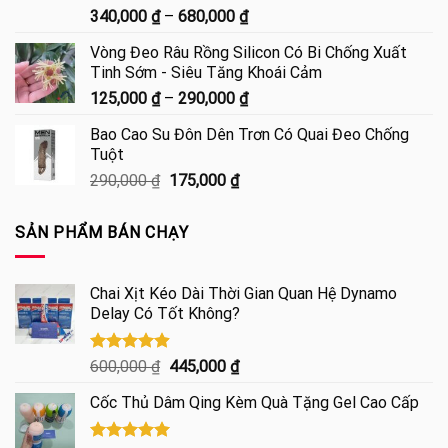
950,000 ₫
Được xếp
Khoảng
340,000
₫
–
680,000
₫
hạng
5.00
giá:
5 sao
Vòng Đeo Râu Rồng Silicon Có Bi Chống Xuất
từ
Tinh Sớm - Siêu Tăng Khoái Cảm
340,000 ₫
Khoảng
125,000
₫
–
290,000
₫
đến
giá:
680,000 ₫
Bao Cao Su Đôn Dên Trơn Có Quai Đeo Chống
từ
Tuột
125,000 ₫
Giá
Giá
290,000
₫
175,000
₫
đến
gốc
hiện
290,000 ₫
là:
tại
SẢN PHẨM BÁN CHẠY
290,000 ₫.
là:
175,000 ₫.
Chai Xịt Kéo Dài Thời Gian Quan Hệ Dynamo
Delay Có Tốt Không?
Được xếp
Giá
Giá
600,000
₫
445,000
₫
hạng
4.85
gốc
hiện
5 sao
Cốc Thủ Dâm Qing Kèm Quà Tặng Gel Cao Cấp
là:
tại
600,000 ₫.
là: