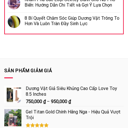
Biến: Hướng Dẫn Chi Tiết và Gợi Ý Lựa Chọn
8 Bí Quyết Chăm Sóc Giúp Dương Vật Trông To
Hơn Và Luôn Tràn Đầy Sinh Lực
SẢN PHẨM GIẢM GIÁ
Dương Vật Giả Siêu Khủng Cao Cấp Love Toy
8.5 Inches
Khoảng
750,000
₫
–
950,000
₫
giá:
Gel Titan Gold Chính Hãng Nga - Hiệu Quả Vượt
từ
Trội
750,000 ₫
đến