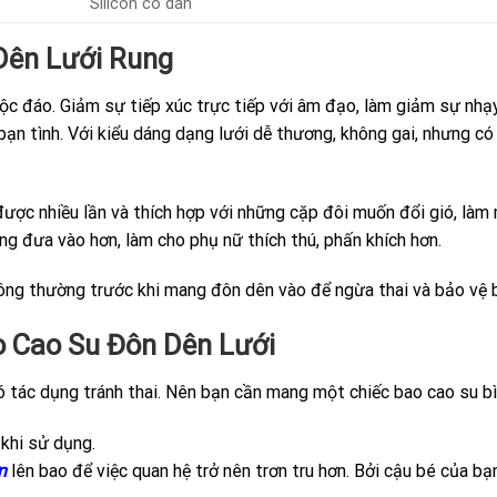
Silicon co dãn
Dên Lưới Rung
độc đáo. Giảm sự tiếp xúc trực tiếp với âm đạo, làm giảm sự nhạy
c bạn tình. Với kiểu dáng dạng lưới dễ thương, không gai, nhưng 
được nhiều lần và thích hợp với những cặp đôi muốn đổi gió, làm 
g đưa vào hơn, làm cho phụ nữ thích thú, phấn khích hơn.
ng thường trước khi mang đôn dên vào để ngừa thai và bảo vệ b
 Cao Su Đôn Dên Lưới
có tác dụng tránh thai. Nên bạn cần mang một chiếc bao cao su b
khi sử dụng.
n
lên bao để việc quan hệ trở nên trơn tru hơn. Bởi cậu bé của bạ