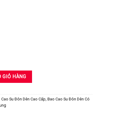
- Vừa Chân Thật Lại Khiến Nàng Mê Mẫn số lượng
 GIỎ HÀNG
 Cao Su Đôn Dên Cao Cấp
,
Bao Cao Su Đôn Dên Có
Rung