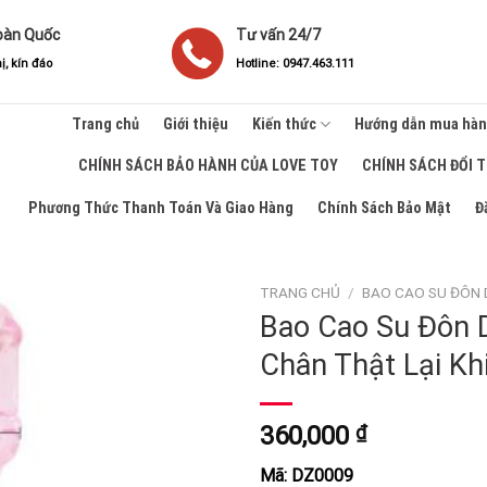
oàn Quốc
Tư vấn 24/7
ị, kín đáo
Hotline: 0947.463.111
Trang chủ
Giới thiệu
Kiến thức
Hướng dẫn mua hà
CHÍNH SÁCH BẢO HÀNH CỦA LOVE TOY
CHÍNH SÁCH ĐỔI 
Phương Thức Thanh Toán Và Giao Hàng
Chính Sách Bảo Mật
Đ
TRANG CHỦ
/
BAO CAO SU ĐÔN 
Bao Cao Su Đôn 
Chân Thật Lại K
360,000
₫
Mã:
DZ0009