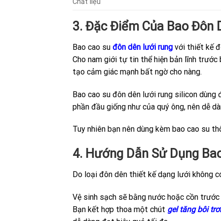
Chất liệu
3. Đặc Điểm Của Bao Đôn 
Bao cao su
đôn dên lưới rung
với thiết kế 
Cho nam giới tự tin thể hiện bản lĩnh trướ
tạo cảm giác mạnh bất ngờ cho nàng.
Bao cao su đôn dên lưới rung silicon dùng 
phần đầu giống như của quý ông, nên dễ dàn
Tuy nhiên bạn nên dùng kèm bao cao su thô
4. Hướng Dẫn Sử Dụng Bao
Do loại đôn dên thiết kế dạng lưới không 
Vệ sinh sạch sẽ bằng nước hoặc cồn trước 
Bạn kết hợp thoa một chút
gel tăng bôi trơ