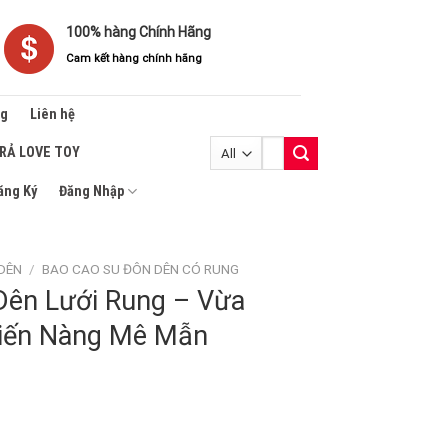
100% hàng Chính Hãng
Cam kết hàng chính hãng
ng
Liên hệ
Tìm
TRẢ LOVE TOY
kiếm:
ăng Ký
Đăng Nhập
DÊN
/
BAO CAO SU ĐÔN DÊN CÓ RUNG
Dên Lưới Rung – Vừa
hiến Nàng Mê Mẫn