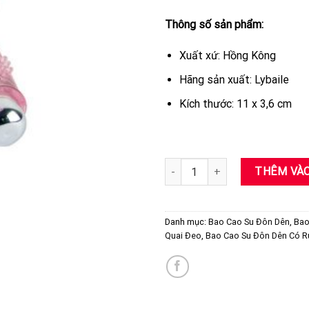
Thông số sản phẩm:
Xuất xứ: Hồng Kông
Hãng sản xuất: Lybaile
Kích thước: 11 x 3,6 cm
Bao Cao Su Đôn Dên Lưới Rung 
THÊM VÀO
Danh mục:
Bao Cao Su Đôn Dên
,
Bao
Quai Đeo
,
Bao Cao Su Đôn Dên Có 