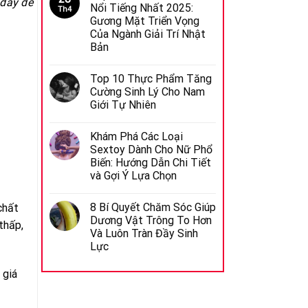
 đây để
Nổi Tiếng Nhất 2025:
Th4
Gương Mặt Triển Vọng
Của Ngành Giải Trí Nhật
Bản
Top 10 Thực Phẩm Tăng
Cường Sinh Lý Cho Nam
Giới Tự Nhiên
Khám Phá Các Loại
Sextoy Dành Cho Nữ Phổ
Biến: Hướng Dẫn Chi Tiết
và Gợi Ý Lựa Chọn
8 Bí Quyết Chăm Sóc Giúp
chất
Dương Vật Trông To Hơn
thấp,
Và Luôn Tràn Đầy Sinh
Lực
 giá