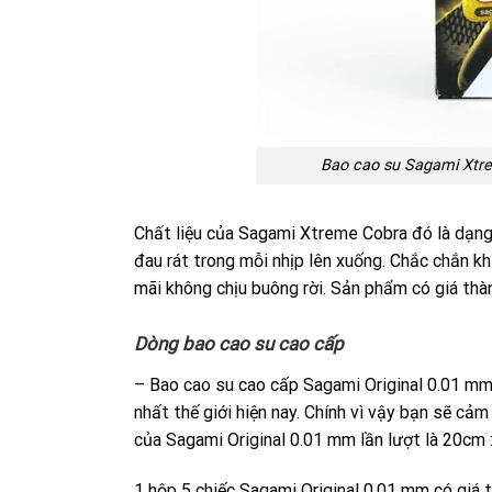
Bao cao su Sagami Xtr
Chất liệu của Sagami Xtreme Cobra đó là dạng 
đau rát trong mỗi nhịp lên xuống. Chắc chắn k
mãi không chịu buông rời. Sản phẩm có giá th
Dòng bao cao su cao cấp
– Bao cao su cao cấp Sagami Original 0.01 mm
nhất thế giới hiện nay. Chính vì vậy bạn sẽ cả
của Sagami Original 0.01 mm lần lượt là 20cm 
1 hộp 5 chiếc Sagami Original 0.01 mm có giá 