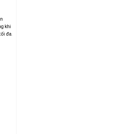
ản
g khi
ối đa.