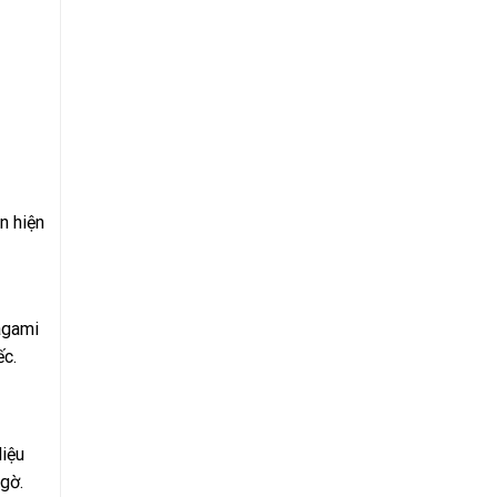
n hiện
agami
ếc.
liệu
gờ.