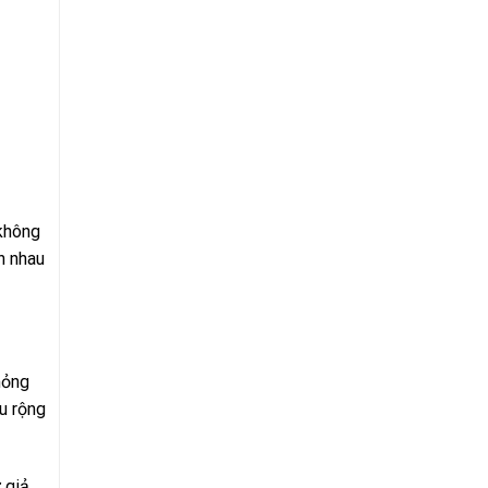
 không
n nhau
mỏng
u rộng
 giả