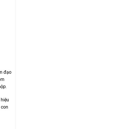
âm đạo
hêm
hộp.
 hiệu
 con