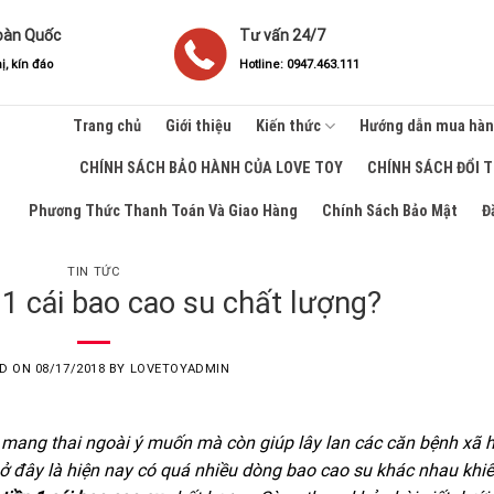
oàn Quốc
Tư vấn 24/7
ị, kín đáo
Hotline: 0947.463.111
Trang chủ
Giới thiệu
Kiến thức
Hướng dẫn mua hà
CHÍNH SÁCH BẢO HÀNH CỦA LOVE TOY
CHÍNH SÁCH ĐỔI 
Phương Thức Thanh Toán Và Giao Hàng
Chính Sách Bảo Mật
Đ
TIN TỨC
 1 cái bao cao su chất lượng?
ED ON
08/17/2018
BY
LOVETOYADMIN
 mang thai ngoài ý muốn mà còn giúp lây lan các căn bệnh xã h
ở đây là hiện nay có quá nhiều dòng bao cao su khác nhau khi