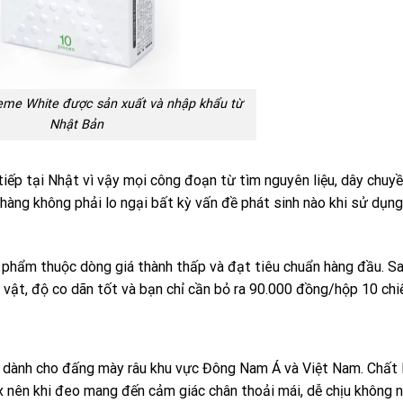
eme White được sản xuất và nhập khẩu từ
Nhật Bản
ếp tại Nhật vì vậy mọi công đoạn từ tìm nguyên liệu, dây chuyề
àng không phải lo ngại bất kỳ vấn đề phát sinh nào khi sử dụng
 phẩm thuộc dòng giá thành thấp và đạt tiêu chuẩn hàng đầu. S
ật, độ co dãn tốt và bạn chỉ cần bỏ ra 90.000 đồng/hộp 10 chi
g dành cho đấng mày râu khu vực Đông Nam Á và Việt Nam. Chất 
x nên khi đeo mang đến cảm giác chân thoải mái, dễ chịu không n