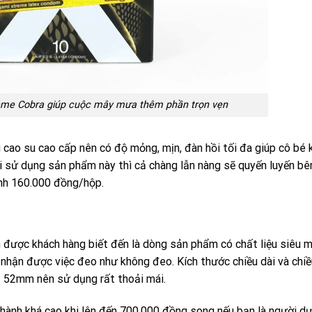
eme Cobra giúp cuộc mây mưa thêm phần trọn vẹn
cao su cao cấp nên có độ mỏng, mịn, đàn hồi tối đa giúp cô bé
hi sử dụng sản phẩm này thì cả chàng lẫn nàng sẽ quyến luyến bê
ành 160.000 đồng/hộp.
 được khách hàng biết đến là dòng sản phẩm có chất liệu siêu 
m nhận được việc đeo như không đeo. Kích thước chiều dài và chiề
: 52mm nên sử dụng rất thoải mái.
thành khá cao khi lên đến 700.000 đồng song nếu bạn là người dư