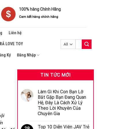
100% hàng Chính Hãng
Cam kết hàng chính hãng
ng
Liên hệ
Tìm
TRẢ LOVE TOY
kiếm:
ăng Ký
Đăng Nhập
TIN TỨC MỚI
Làm Gì Khi Con Bạn Lỡ
Bắt Gặp Bạn Đang Quan
Hệ, Đây Là Cách Xử Lý
Theo Lời Khuyên Của
Chuyên Gia
ội
ến
Top 10 Diễn Viên JAV Trẻ
28