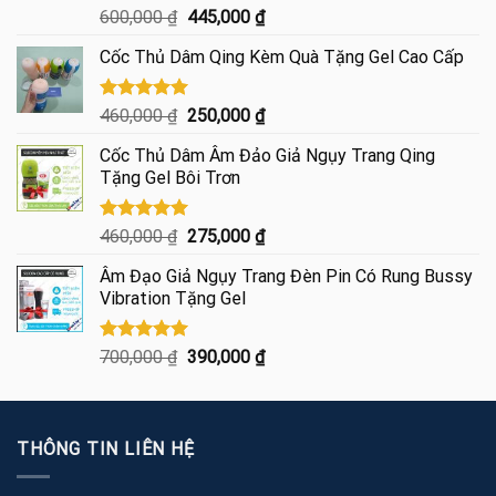
Được xếp
Giá
Giá
600,000
₫
445,000
₫
hạng
4.85
gốc
hiện
5 sao
Cốc Thủ Dâm Qing Kèm Quà Tặng Gel Cao Cấp
là:
tại
600,000 ₫.
là:
445,000 ₫.
Được xếp
Giá
Giá
460,000
₫
250,000
₫
hạng
5.00
gốc
hiện
5 sao
Cốc Thủ Dâm Âm Đảo Giả Ngụy Trang Qing
là:
tại
Tặng Gel Bôi Trơn
460,000 ₫.
là:
250,000 ₫.
Được xếp
Giá
Giá
460,000
₫
275,000
₫
hạng
5.00
gốc
hiện
5 sao
Âm Đạo Giả Ngụy Trang Đèn Pin Có Rung Bussy
là:
tại
Vibration Tặng Gel
460,000 ₫.
là:
275,000 ₫.
Được xếp
Giá
Giá
700,000
₫
390,000
₫
hạng
5.00
gốc
hiện
5 sao
là:
tại
700,000 ₫.
là:
THÔNG TIN LIÊN HỆ
390,000 ₫.