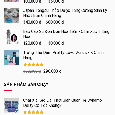
Khoảng
100,000
₫
–
135,000
₫
giá:
Japan Tengsu Thảo Dược Tăng Cường Sinh Lý
từ
Nhật Bản Chính Hãng
100,000 ₫
Khoảng
340,000
₫
–
680,000
₫
đến
giá:
135,000 ₫
Bao Cao Su Đôn Dên Hỏa Tiễn - Cảm Xúc Thăng
từ
Hoa
340,000 ₫
Khoảng
120,000
₫
–
130,000
₫
đến
giá:
680,000 ₫
Trứng Thủ Dâm Pretty Love Venus - X Chính
từ
Hãng
120,000 ₫
đến
130,000 ₫
Được xếp
Giá
Giá
350,000
₫
290,000
₫
hạng
5.00
gốc
hiện
5 sao
là:
tại
SẢN PHẨM BÁN CHẠY
350,000 ₫.
là:
290,000 ₫.
Chai Xịt Kéo Dài Thời Gian Quan Hệ Dynamo
Delay Có Tốt Không?