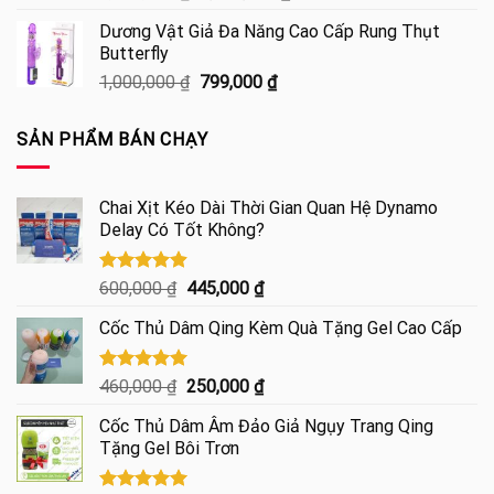
hạng
5.00
gốc
hiện
5 sao
Dương Vật Giả Đa Năng Cao Cấp Rung Thụt
là:
tại
Butterfly
1,900,000 ₫.
là:
Giá
Giá
1,000,000
₫
799,000
₫
1,490,000 ₫.
gốc
hiện
là:
tại
SẢN PHẨM BÁN CHẠY
1,000,000 ₫.
là:
799,000 ₫.
Chai Xịt Kéo Dài Thời Gian Quan Hệ Dynamo
Delay Có Tốt Không?
Được xếp
Giá
Giá
600,000
₫
445,000
₫
hạng
4.85
gốc
hiện
5 sao
Cốc Thủ Dâm Qing Kèm Quà Tặng Gel Cao Cấp
là:
tại
600,000 ₫.
là:
445,000 ₫.
Được xếp
Giá
Giá
460,000
₫
250,000
₫
hạng
5.00
gốc
hiện
5 sao
Cốc Thủ Dâm Âm Đảo Giả Ngụy Trang Qing
là:
tại
Tặng Gel Bôi Trơn
460,000 ₫.
là:
250,000 ₫.