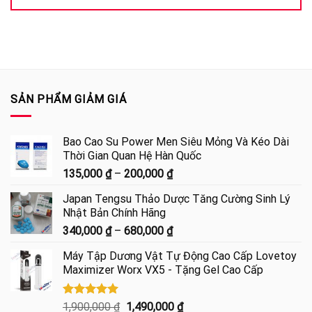
SẢN PHẨM GIẢM GIÁ
Bao Cao Su Power Men Siêu Mỏng Và Kéo Dài
Thời Gian Quan Hệ Hàn Quốc
Khoảng
135,000
₫
–
200,000
₫
giá:
Japan Tengsu Thảo Dược Tăng Cường Sinh Lý
từ
Nhật Bản Chính Hãng
135,000 ₫
Khoảng
340,000
₫
–
680,000
₫
đến
giá:
200,000 ₫
Máy Tập Dương Vật Tự Động Cao Cấp Lovetoy
từ
Maximizer Worx VX5 - Tặng Gel Cao Cấp
340,000 ₫
đến
680,000 ₫
Được xếp
Giá
Giá
1,900,000
₫
1,490,000
₫