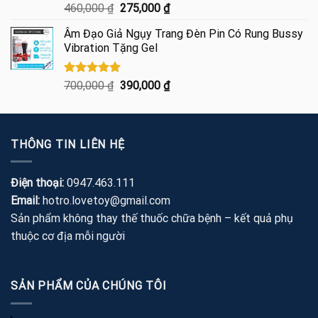
Được xếp
Giá
Giá
460,000
₫
275,000
₫
hạng
5.00
gốc
hiện
5 sao
Âm Đạo Giả Ngụy Trang Đèn Pin Có Rung Bussy
là:
tại
Vibration Tặng Gel
460,000 ₫.
là:
275,000 ₫.
Được xếp
Giá
Giá
700,000
₫
390,000
₫
hạng
5.00
gốc
hiện
5 sao
là:
tại
700,000 ₫.
là:
THÔNG TIN LIÊN HỆ
390,000 ₫.
Điện thoại:
0947.463.111
Email:
hotro.lovetoy@gmail.com
Sản phẩm không thay thế thuốc chữa bệnh – kết quả phụ
thuộc cơ địa mỗi người
SẢN PHẨM CỦA CHÚNG TÔI