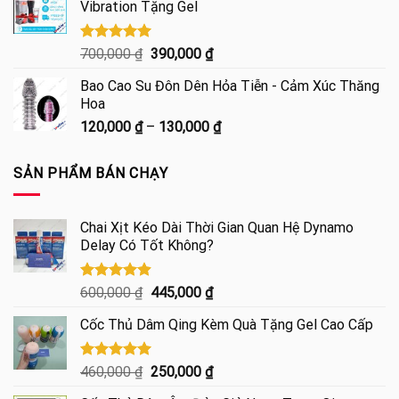
Vibration Tặng Gel
1,100,000 ₫.
Được xếp
Giá
Giá
700,000
₫
390,000
₫
hạng
5.00
gốc
hiện
5 sao
Bao Cao Su Đôn Dên Hỏa Tiễn - Cảm Xúc Thăng
là:
tại
Hoa
700,000 ₫.
là:
Khoảng
120,000
₫
–
130,000
₫
390,000 ₫.
giá:
từ
SẢN PHẨM BÁN CHẠY
120,000 ₫
đến
130,000 ₫
Chai Xịt Kéo Dài Thời Gian Quan Hệ Dynamo
Delay Có Tốt Không?
Được xếp
Giá
Giá
600,000
₫
445,000
₫
hạng
4.85
gốc
hiện
5 sao
Cốc Thủ Dâm Qing Kèm Quà Tặng Gel Cao Cấp
là:
tại
600,000 ₫.
là:
445,000 ₫.
Được xếp
Giá
Giá
460,000
₫
250,000
₫
hạng
5.00
gốc
hiện
5 sao