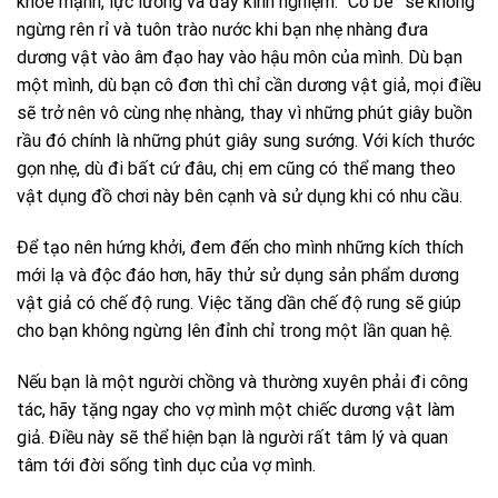
khỏe mạnh, lực lưỡng và đầy kinh nghiệm. “Cô bé” sẽ không
ngừng rên rỉ và tuôn trào nước khi bạn nhẹ nhàng đưa
dương vật vào âm đạo hay vào hậu môn của mình. Dù bạn
một mình, dù bạn cô đơn thì chỉ cần dương vật giả, mọi điều
sẽ trở nên vô cùng nhẹ nhàng, thay vì những phút giây buồn
rầu đó chính là những phút giây sung sướng. Với kích thước
gọn nhẹ, dù đi bất cứ đâu, chị em cũng có thể mang theo
vật dụng đồ chơi này bên cạnh và sử dụng khi có nhu cầu.
Để tạo nên hứng khởi, đem đến cho mình những kích thích
mới lạ và độc đáo hơn, hãy thử sử dụng sản phẩm dương
vật giả có chế độ rung. Việc tăng dần chế độ rung sẽ giúp
cho bạn không ngừng lên đỉnh chỉ trong một lần quan hệ.
Nếu bạn là một người chồng và thường xuyên phải đi công
tác, hãy tặng ngay cho vợ mình một chiếc dương vật làm
giả. Điều này sẽ thể hiện bạn là người rất tâm lý và quan
tâm tới đời sống tình dục của vợ mình.