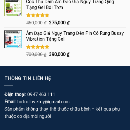
Cốc Thủ Dâm Âm Đảo Giả Ngụy Trang Qing
là:
tại
Tặng Gel Bôi Trơn
460,000 ₫.
là:
250,000 ₫.
Được xếp
Giá
Giá
460,000
₫
275,000
₫
hạng
5.00
gốc
hiện
5 sao
Âm Đạo Giả Ngụy Trang Đèn Pin Có Rung Bussy
là:
tại
Vibration Tặng Gel
460,000 ₫.
là:
275,000 ₫.
Được xếp
Giá
Giá
700,000
₫
390,000
₫
hạng
5.00
gốc
hiện
5 sao
là:
tại
700,000 ₫.
là:
THÔNG TIN LIÊN HỆ
390,000 ₫.
Điện thoại:
0947.463.111
Email:
hotro.lovetoy@gmail.com
Sản phẩm không thay thế thuốc chữa bệnh – kết quả phụ
thuộc cơ địa mỗi người