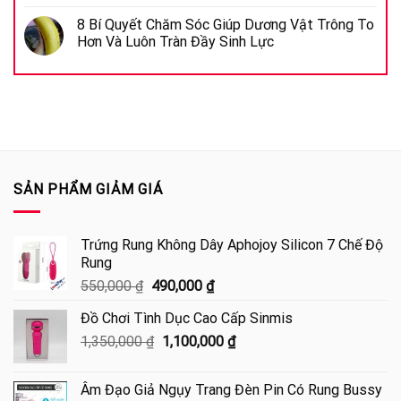
8 Bí Quyết Chăm Sóc Giúp Dương Vật Trông To
Hơn Và Luôn Tràn Đầy Sinh Lực
SẢN PHẨM GIẢM GIÁ
Trứng Rung Không Dây Aphojoy Silicon 7 Chế Độ
Rung
Giá
Giá
550,000
₫
490,000
₫
gốc
hiện
Đồ Chơi Tình Dục Cao Cấp Sinmis
là:
tại
Giá
Giá
1,350,000
₫
550,000 ₫.
1,100,000
là:
₫
gốc
hiện
490,000 ₫.
là:
tại
Âm Đạo Giả Ngụy Trang Đèn Pin Có Rung Bussy
1,350,000 ₫.
là: