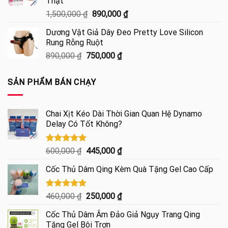
Thật
đến
Giá
Giá
1,500,000
₫
890,000
₫
130,000 ₫
gốc
hiện
Dương Vật Giả Dây Đeo Pretty Love Silicon
là:
tại
Rung Rỗng Ruột
1,500,000 ₫.
là:
Giá
Giá
890,000
₫
750,000
₫
890,000 ₫.
gốc
hiện
là:
tại
SẢN PHẨM BÁN CHẠY
890,000 ₫.
là:
750,000 ₫.
Chai Xịt Kéo Dài Thời Gian Quan Hệ Dynamo
Delay Có Tốt Không?
Được xếp
Giá
Giá
600,000
₫
445,000
₫
hạng
4.85
gốc
hiện
5 sao
Cốc Thủ Dâm Qing Kèm Quà Tặng Gel Cao Cấp
là:
tại
600,000 ₫.
là:
445,000 ₫.
Được xếp
Giá
Giá
460,000
₫
250,000
₫
hạng
5.00
gốc
hiện
5 sao
Cốc Thủ Dâm Âm Đảo Giả Ngụy Trang Qing
là:
tại
Tặng Gel Bôi Trơn
460,000 ₫.
là: