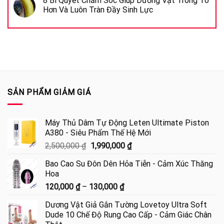
8 Bí Quyết Chăm Sóc Giúp Dương Vật Trông To
Hơn Và Luôn Tràn Đầy Sinh Lực
SẢN PHẨM GIẢM GIÁ
Máy Thủ Dâm Tự Động Leten Ultimate Piston
A380 - Siêu Phẩm Thế Hệ Mới
Giá
Giá
2,500,000
₫
1,990,000
₫
gốc
hiện
Bao Cao Su Đôn Dên Hỏa Tiễn - Cảm Xúc Thăng
là:
tại
Hoa
2,500,000 ₫.
là:
Khoảng
120,000
₫
–
130,000
₫
1,990,000 ₫.
giá:
Dương Vật Giả Gắn Tường Lovetoy Ultra Soft
từ
Dude 10 Chế Độ Rung Cao Cấp - Cảm Giác Chân
120,000 ₫