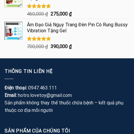
250,000 ₫.
Được xếp
Giá
Giá
460,000
₫
275,000
₫
hạng
5.00
gốc
hiện
5 sao
Âm Đạo Giả Ngụy Trang Đèn Pin Có Rung Bussy
là:
tại
Vibration Tặng Gel
460,000 ₫.
là:
275,000 ₫.
Được xếp
Giá
Giá
700,000
₫
390,000
₫
hạng
5.00
gốc
hiện
5 sao
là:
tại
700,000 ₫.
là:
THÔNG TIN LIÊN HỆ
390,000 ₫.
Điện thoại:
0947.463.111
Email:
hotro.lovetoy@gmail.com
Sản phẩm không thay thế thuốc chữa bệnh – kết quả phụ
thuộc cơ địa mỗi người
SẢN PHẨM CỦA CHÚNG TÔI