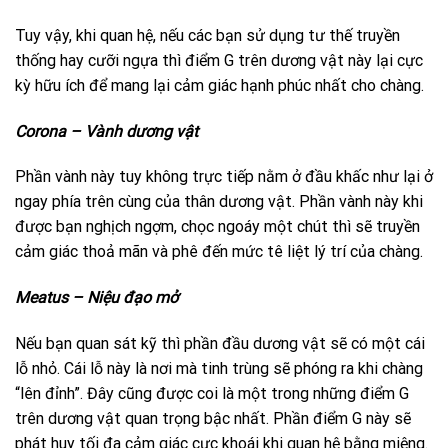
Tuy vậy, khi quan hệ, nếu các bạn sử dụng tư thế truyền
thống hay cưỡi ngựa thì điểm G trên dương vật này lại cực
kỳ hữu ích để mang lại cảm giác hạnh phúc nhất cho chàng.
Corona – Vành dương vật
Phần vành này tuy không trực tiếp nằm ở đầu khấc như lại ở
ngay phía trên cùng của thân dương vật. Phần vành này khi
được bạn nghịch ngợm, chọc ngoáy một chút thì sẽ truyền
cảm giác thoả mãn và phê đến mức tê liệt lý trí của chàng.
Meatus – Niệu đạo mở
Nếu bạn quan sát kỹ thì phần đầu dương vật sẽ có một cái
lỗ nhỏ. Cái lỗ này là nơi mà tinh trùng sẽ phóng ra khi chàng
“lên đỉnh”. Đây cũng được coi là một trong những điểm G
trên dương vật quan trọng bậc nhất. Phần điểm G này sẽ
phát huy tối đa cảm giác cực khoái khi quan hệ bằng miệng.