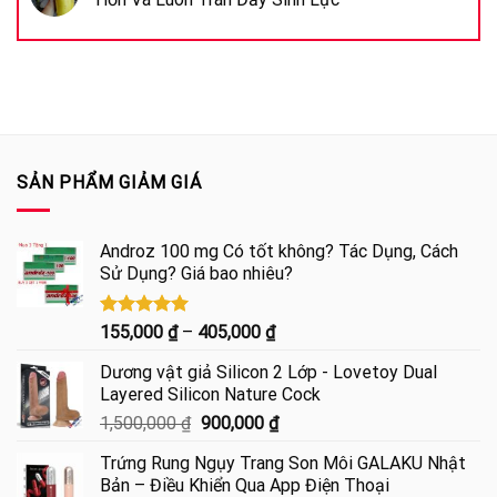
SẢN PHẨM GIẢM GIÁ
Androz 100 mg Có tốt không? Tác Dụng, Cách
Sử Dụng? Giá bao nhiêu?
Được xếp
Khoảng
155,000
₫
–
405,000
₫
hạng
5.00
giá:
5 sao
Dương vật giả Silicon 2 Lớp - Lovetoy Dual
từ
Layered Silicon Nature Cock
155,000 ₫
Giá
Giá
1,500,000
₫
900,000
₫
đến
gốc
hiện
405,000 ₫
Trứng Rung Ngụy Trang Son Môi GALAKU Nhật
là:
tại
Bản – Điều Khiển Qua App Điện Thoại
1,500,000 ₫.
là: