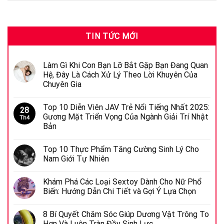
TIN TỨC MỚI
Làm Gì Khi Con Bạn Lỡ Bắt Gặp Bạn Đang Quan
Hệ, Đây Là Cách Xử Lý Theo Lời Khuyên Của
Chuyên Gia
Top 10 Diễn Viên JAV Trẻ Nổi Tiếng Nhất 2025:
28
Gương Mặt Triển Vọng Của Ngành Giải Trí Nhật
Th4
Bản
Top 10 Thực Phẩm Tăng Cường Sinh Lý Cho
Nam Giới Tự Nhiên
Khám Phá Các Loại Sextoy Dành Cho Nữ Phổ
Biến: Hướng Dẫn Chi Tiết và Gợi Ý Lựa Chọn
8 Bí Quyết Chăm Sóc Giúp Dương Vật Trông To
Hơn Và Luôn Tràn Đầy Sinh Lực