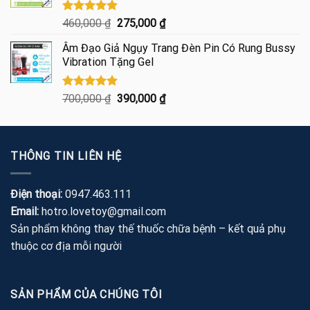
250,000 ₫.
Được xếp
Giá
Giá
460,000
₫
275,000
₫
hạng
5.00
gốc
hiện
5 sao
Âm Đạo Giả Ngụy Trang Đèn Pin Có Rung Bussy
là:
tại
Vibration Tặng Gel
460,000 ₫.
là:
275,000 ₫.
Được xếp
Giá
Giá
700,000
₫
390,000
₫
hạng
5.00
gốc
hiện
5 sao
là:
tại
700,000 ₫.
là:
THÔNG TIN LIÊN HỆ
390,000 ₫.
Điện thoại:
0947.463.111
Email:
hotro.lovetoy@gmail.com
Sản phẩm không thay thế thuốc chữa bệnh – kết quả phụ
thuộc cơ địa mỗi người
SẢN PHẨM CỦA CHÚNG TÔI