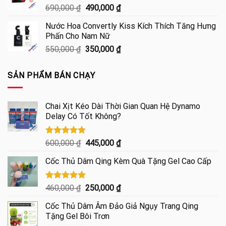
Giá
Giá
690,000
₫
490,000
₫
900,000 ₫.
gốc
hiện
Nước Hoa Convertly Kiss Kích Thích Tăng Hưng
là:
tại
Phấn Cho Nam Nữ
690,000 ₫.
là:
Giá
Giá
550,000
₫
350,000
₫
490,000 ₫.
gốc
hiện
là:
tại
SẢN PHẨM BÁN CHẠY
550,000 ₫.
là:
350,000 ₫.
Chai Xịt Kéo Dài Thời Gian Quan Hệ Dynamo
Delay Có Tốt Không?
Được xếp
Giá
Giá
600,000
₫
445,000
₫
hạng
4.85
gốc
hiện
5 sao
Cốc Thủ Dâm Qing Kèm Quà Tặng Gel Cao Cấp
là:
tại
600,000 ₫.
là:
445,000 ₫.
Được xếp
Giá
Giá
460,000
₫
250,000
₫
hạng
5.00
gốc
hiện
5 sao
Cốc Thủ Dâm Âm Đảo Giả Ngụy Trang Qing
là:
tại
Tặng Gel Bôi Trơn
460,000 ₫.
là: