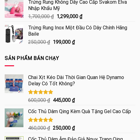
Trứng Rung Không Dây Cao Cấp Svakom Elva
1,350,000 ₫.
là:
Nhập Khẩu Mỹ
1,100,000 ₫.
Giá
Giá
1,700,000
₫
1,299,000
₫
gốc
hiện
Trứng Rung Inox Một Đầu Có Dây Chính Hãng
là:
tại
Baile
1,700,000 ₫.
là:
Giá
Giá
250,000
₫
199,000
₫
1,299,000 ₫.
gốc
hiện
là:
tại
SẢN PHẨM BÁN CHẠY
250,000 ₫.
là:
199,000 ₫.
Chai Xịt Kéo Dài Thời Gian Quan Hệ Dynamo
Delay Có Tốt Không?
Được xếp
Giá
Giá
600,000
₫
445,000
₫
hạng
4.85
gốc
hiện
5 sao
Cốc Thủ Dâm Qing Kèm Quà Tặng Gel Cao Cấp
là:
tại
600,000 ₫.
là:
445,000 ₫.
Được xếp
Giá
Giá
460,000
₫
250,000
₫
hạng
5.00
gốc
hiện
5 sao
Cốc Thủ Dâm Âm Đảo Giả Ngụy Trang Qing