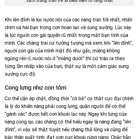
Dịch trắng tràn trề là biểu hiện rõ ràng nhất
Khi lên đỉnh là lúc nước nôi của các nàng tràn trề nhất, nhấn
chìm cả hai bạn trong cơn hoan lạc và sung sướng. Lúc này
là lúc người con gái quyến rũ nhất trong mắt bạn tình của
mình. Các chàng trai cứ tưởng tượng mà xem, khi “lên đỉnh”,
người con gái của mình mặt đỏ như gấc, miệng không
ngừng rên rỉ, nước nôi ở “miệng dưới” thì cứ trào ra theo
từng lần nhấp vào của bạn, thật sự là một cảm giác sung
sướng cực độ.
Cong lưng như con tôm
Cơ thể cần ép chặt, đồng thời “cô bé” co thắt cực đại chính
là lý do khiến nàng phải cong lưng, quặn người để có thể
“gánh vác” được hết cơn khoái lạc này. Ngay khi lưng của
nàng cong lại, các chàng có thể hiểu ngay là nàng đang “lên
đỉnh”, vì vậy sẽ thật tuyệt nếu chàng thả lỏng và cũng để
bản thân xuất tinh, đạt cơn cực khoái cùng nàng. Chắc hẳn