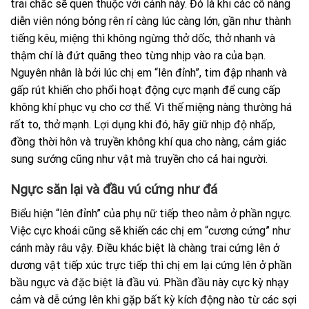
trai chắc sẽ quen thuộc với cảnh này. Đó là khi các cô nàng
diễn viên nóng bỏng rên rỉ càng lúc càng lớn, gần như thành
tiếng kêu, miệng thì không ngừng thở dốc, thở nhanh và
thậm chí là đứt quãng theo từng nhịp vào ra của bạn.
Nguyên nhân là bởi lúc chị em “lên đỉnh”, tim đập nhanh và
gấp rút khiến cho phổi hoạt động cực mạnh để cung cấp
không khí phục vụ cho cơ thể. Vì thế miệng nàng thường há
rất to, thở mạnh. Lợi dụng khi đó, hãy giữ nhịp độ nhấp,
đồng thời hôn và truyền không khí qua cho nàng, cảm giác
sung sướng cũng như vật mà truyền cho cả hai người.
Ngực săn lại và đầu vú cứng như đá
Biểu hiện “lên đỉnh” của phụ nữ tiếp theo nằm ở phần ngực.
Việc cực khoái cũng sẽ khiến các chị em “cương cứng” như
cánh mày râu vậy. Điều khác biệt là chàng trai cứng lên ở
dương vật tiếp xúc trực tiếp thì chị em lại cứng lên ở phần
bầu ngực và đặc biệt là đầu vú. Phần đầu này cực kỳ nhạy
cảm và dễ cứng lên khi gặp bất kỳ kích động nào từ các sợi