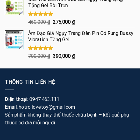
là:
tại
Tặng Gel Bôi Trơn
460,000 ₫.
là:
250,000 ₫.
Được xếp
Giá
Giá
460,000
₫
275,000
₫
hạng
5.00
gốc
hiện
5 sao
Âm Đạo Giả Ngụy Trang Đèn Pin Có Rung Bussy
là:
tại
Vibration Tặng Gel
460,000 ₫.
là:
275,000 ₫.
Được xếp
Giá
Giá
700,000
₫
390,000
₫
hạng
5.00
gốc
hiện
5 sao
là:
tại
700,000 ₫.
là:
THÔNG TIN LIÊN HỆ
390,000 ₫.
Điện thoại:
0947.463.111
Email:
hotro.lovetoy@gmail.com
Sản phẩm không thay thế thuốc chữa bệnh – kết quả phụ
thuộc cơ địa mỗi người