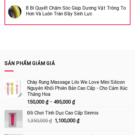
8 Bí Quyết Chăm Sóc Giúp Dương Vật Trông To
Hơn Và Luôn Tràn Đầy Sinh Lực
SẢN PHẨM GIẢM GIÁ
Chày Rung Massage Lilo We Love Mini Silicon
Nguyên Khối Phiên Bản Cao Cấp - Cho Cảm Xúc
Thăng Hoa
Khoảng
150,000
₫
–
495,000
₫
giá:
Đồ Chơi Tình Dục Cao Cấp Sinmis
từ
Giá
Giá
1,350,000
₫
1,100,000
150,000 ₫
₫
gốc
hiện
đến
là:
tại
495,000 ₫