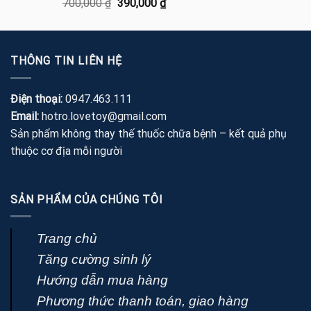
Được xếp
Giá
Giá
700,000
₫
390,000
₫
hạng
5.00
gốc
hiện
5 sao
là:
tại
700,000 ₫.
là:
THÔNG TIN LIÊN HỆ
390,000 ₫.
Điện thoại:
0947.463.111
Email:
hotro.lovetoy@gmail.com
Sản phẩm không thay thế thuốc chữa bệnh – kết quả phụ
thuộc cơ địa mỗi người
SẢN PHẨM CỦA CHÚNG TÔI
Trang chủ
Tăng cường sinh lý
Hướng dẫn mua hàng
Phương thức thanh toán, giao hàng