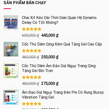
là:
tại
SẢN PHẨM BÁN CHẠY
960,000 ₫.
là:
450,000 ₫.
Chai Xịt Kéo Dài Thời Gian Quan Hệ Dynamo
Delay Có Tốt Không?
Được xếp
Giá
Giá
600,000
₫
445,000
₫
hạng
4.85
gốc
hiện
5 sao
Cốc Thủ Dâm Qing Kèm Quà Tặng Gel Cao Cấp
là:
tại
600,000 ₫.
là:
445,000 ₫.
Được xếp
Giá
Giá
460,000
₫
250,000
₫
hạng
5.00
gốc
hiện
5 sao
Cốc Thủ Dâm Âm Đảo Giả Ngụy Trang Qing
là:
tại
Tặng Gel Bôi Trơn
460,000 ₫.
là:
250,000 ₫.
Được xếp
Giá
Giá
460,000
₫
275,000
₫
hạng
5.00
gốc
hiện
5 sao
Âm Đạo Giả Ngụy Trang Đèn Pin Có Rung Bussy
là:
tại
Vibration Tặng Gel
460,000 ₫.
là:
275,000 ₫.