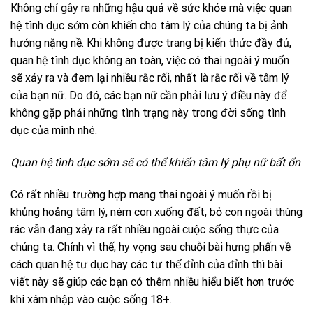
Không chỉ gây ra những hậu quả về sức khỏe mà việc quan
hệ tình dục sớm còn khiến cho tâm lý của chúng ta bị ảnh
hưởng nặng nề. Khi không được trang bị kiến thức đầy đủ,
quan hệ tình dục không an toàn, việc có thai ngoài ý muốn
sẽ xảy ra và đem lại nhiều rắc rối, nhất là rắc rối về tâm lý
của bạn nữ. Do đó, các bạn nữ cần phải lưu ý điều này để
không gặp phải những tình trạng này trong đời sống tình
dục của mình nhé.
Quan hệ tình dục sớm sẽ có thể khiến tâm lý phụ nữ bất ổn
Có rất nhiều trường hợp mang thai ngoài ý muốn rồi bị
khủng hoảng tâm lý, ném con xuống đất, bỏ con ngoài thùng
rác vẫn đang xảy ra rất nhiều ngoài cuộc sống thực của
chúng ta. Chính vì thế, hy vọng sau chuỗi bài hưng phấn về
cách quan hệ tư dục hay các tư thế đỉnh của đỉnh thì bài
viết này sẽ giúp các bạn có thêm nhiều hiểu biết hơn trước
khi xâm nhập vào cuộc sống 18+.