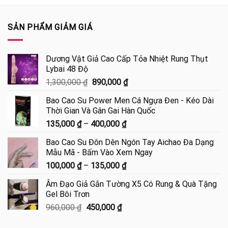
SẢN PHẨM GIẢM GIÁ
Dương Vật Giả Cao Cấp Tỏa Nhiệt Rung Thụt
Lybai 48 Độ
Giá
Giá
1,300,000
₫
890,000
₫
gốc
hiện
Bao Cao Su Power Men Cá Ngựa Đen - Kéo Dài
là:
tại
Thời Gian Và Gân Gai Hàn Quốc
1,300,000 ₫.
là:
Khoảng
135,000
₫
–
400,000
₫
890,000 ₫.
giá:
Bao Cao Su Đôn Dên Ngón Tay Aichao Đa Dạng
từ
Mẫu Mã - Bấm Vào Xem Ngay
135,000 ₫
Khoảng
100,000
₫
–
135,000
₫
đến
giá:
400,000 ₫
Âm Đạo Giả Gắn Tường X5 Có Rung & Quà Tặng
từ
Gel Bôi Trơn
100,000 ₫
Giá
Giá
960,000
₫
450,000
₫
đến
gốc
hiện
135,000 ₫