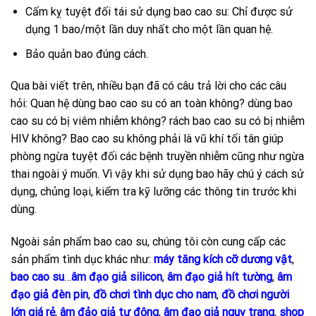
Cấm kỵ tuyệt đối tái sử dụng bao cao su: Chỉ được sử
dụng 1 bao/một lần duy nhất cho một lần quan hệ.
Bảo quản bao đúng cách.
Qua bài viết trên, nhiều bạn đã có câu trả lời cho các câu
hỏi: Quan hệ dùng bao cao su có an toàn không? dùng bao
cao su có bị viêm nhiễm không? rách bao cao su có bị nhiễm
HIV không? Bao cao su không phải là vũ khí tối tân giúp
phòng ngừa tuyệt đối các bệnh truyền nhiễm cũng như ngừa
thai ngoài ý muốn. Vì vậy khi sử dụng bao hãy chú ý cách sử
dụng, chủng loại, kiểm tra kỹ lưỡng các thông tin trước khi
dùng.
Ngoài sản phẩm bao cao su, chúng tôi còn cung cấp các
sản phẩm tình dục khác như:
máy tăng kích cỡ dương vật
,
bao cao su
…
âm đạo giả silicon
,
âm đạo giả hít tường
,
âm
đạo giả đèn pin
,
đồ chơi tình dục cho nam
,
đồ chơi người
lớn giá rẻ
,
âm đảo giả tự động
,
âm đạo giả nguỵ trang
,
shop