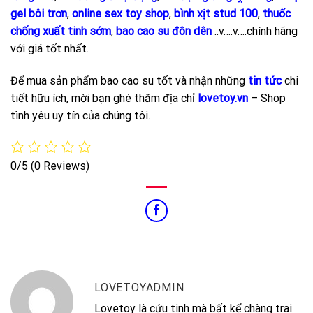
gel bôi trơn
,
online sex toy shop
,
bình xịt stud 100
,
thuốc
chống xuất tinh sớm
,
bao cao su đôn dên
..v….v….chính hãng
với giá tốt nhất.
Để mua sản phẩm bao cao su tốt và nhận những
tin tức
chi
tiết hữu ích, mời bạn ghé thăm địa chỉ
lovetoy.vn
– Shop
tình yêu uy tín của chúng tôi.
0/5
(0 Reviews)
LOVETOYADMIN
Lovetoy là cứu tinh mà bất kể chàng trai