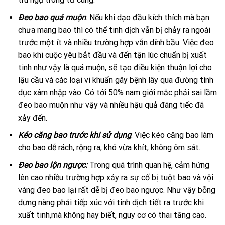
Đeo bao quá muộn
: Nếu khi dạo đầu kích thích mà bạn
chưa mang bao thì có thể tinh dịch vẫn bị chảy ra ngoài
trước một ít và nhiều trường hợp vẫn dính bầu. Việc đeo
bao khi cuộc yêu bắt đầu và đến tận lúc chuẩn bị xuất
tinh như vậy là quá muộn, sẽ tạo điều kiện thuận lợi cho
lậu cầu và các loại vi khuẩn gây bệnh lây qua đường tình
dục xâm nhập vào. Có tới 50% nam giới mắc phải sai lầm
đeo bao muộn như vậy và nhiều hậu quả đáng tiếc đã
xảy đến.
Kéo căng bao trước khi sử dụng
: Việc kéo căng bao làm
cho bao dễ rách, rộng ra, khó vừa khít, không ôm sát.
Đeo bao lộn ngược:
Trong quá trình quan hệ, cảm hứng
lên cao nhiều trường hợp xảy ra sự cố bị tuột bao và vội
vàng đeo bao lại rất dễ bị đeo bao ngược. Như vậy bỗng
dưng nàng phải tiếp xúc với tinh dịch tiết ra trước khi
xuất tinh,mà không hay biết, nguy cơ có thai tăng cao.