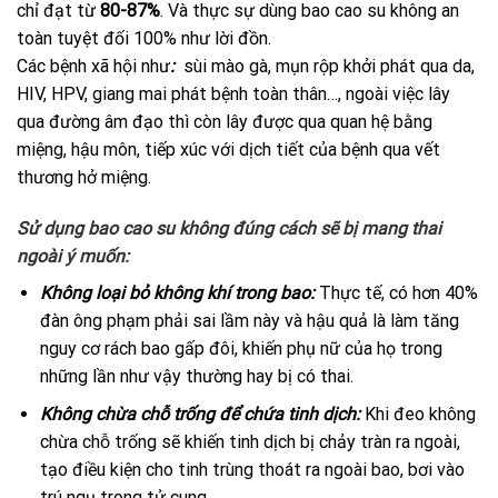
chỉ đạt từ
80-87%
. Và thực sự dùng bao cao su không an
toàn tuyệt đối 100% như lời đồn.
Các bệnh xã hội như
:
sùi mào gà, mụn rộp khởi phát qua da,
HIV, HPV, giang mai phát bệnh toàn thân…, ngoài việc lây
qua đường âm đạo thì còn lây được qua quan hệ bằng
miệng, hậu môn, tiếp xúc với dịch tiết của bệnh qua vết
thương hở miệng.
Sử dụng bao cao su không đúng cách sẽ bị mang thai
ngoài ý muốn:
Không loại bỏ không khí trong bao:
Thực tế, có hơn 40%
đàn ông phạm phải sai lầm này và hậu quả là làm tăng
nguy cơ rách bao gấp đôi, khiến phụ nữ của họ trong
những lần như vậy thường hay bị có thai.
Không chừa chỗ trống để chứa tinh dịch:
Khi đeo không
chừa chỗ trống sẽ khiến tinh dịch bị chảy tràn ra ngoài,
tạo điều kiện cho tinh trùng thoát ra ngoài bao, bơi vào
trú ngụ trong tử cung.