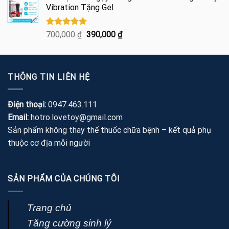
Vibration Tặng Gel
460,000 ₫.
là:
275,000 ₫.
Được xếp
Giá
Giá
700,000
₫
390,000
₫
hạng
5.00
gốc
hiện
5 sao
là:
tại
700,000 ₫.
là:
THÔNG TIN LIÊN HỆ
390,000 ₫.
Điện thoại:
0947.463.111
Email:
hotro.lovetoy@gmail.com
Sản phẩm không thay thế thuốc chữa bệnh – kết quả phụ
thuộc cơ địa mỗi người
SẢN PHẨM CỦA CHÚNG TÔI
Trang chủ
Tăng cường sinh lý