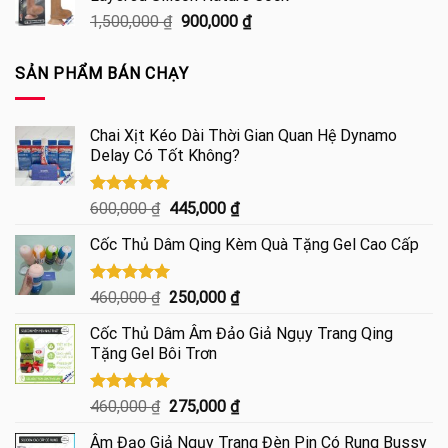
250,000 ₫.
là:
Giá
Giá
1,500,000
₫
900,000
₫
185,000 ₫.
gốc
hiện
là:
tại
SẢN PHẨM BÁN CHẠY
1,500,000 ₫.
là:
900,000 ₫.
Chai Xịt Kéo Dài Thời Gian Quan Hệ Dynamo
Delay Có Tốt Không?
Được xếp
Giá
Giá
600,000
₫
445,000
₫
hạng
4.85
gốc
hiện
5 sao
Cốc Thủ Dâm Qing Kèm Quà Tặng Gel Cao Cấp
là:
tại
600,000 ₫.
là:
445,000 ₫.
Được xếp
Giá
Giá
460,000
₫
250,000
₫
hạng
5.00
gốc
hiện
5 sao
Cốc Thủ Dâm Âm Đảo Giả Ngụy Trang Qing
là:
tại
Tặng Gel Bôi Trơn
460,000 ₫.
là:
250,000 ₫.
Được xếp
Giá
Giá
460,000
₫
275,000
₫
hạng
5.00
gốc
hiện
5 sao
Âm Đạo Giả Ngụy Trang Đèn Pin Có Rung Bussy
là:
tại