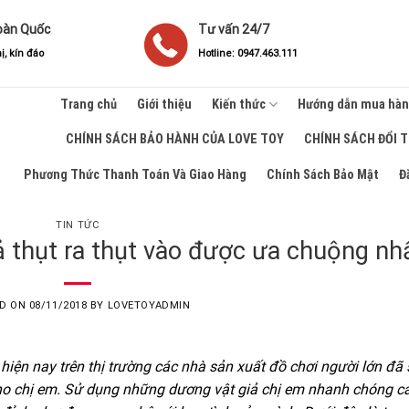
oàn Quốc
Tư vấn 24/7
ị, kín đáo
Hotline: 0947.463.111
Trang chủ
Giới thiệu
Kiến thức
Hướng dẫn mua hà
CHÍNH SÁCH BẢO HÀNH CỦA LOVE TOY
CHÍNH SÁCH ĐỔI 
Phương Thức Thanh Toán Và Giao Hàng
Chính Sách Bảo Mật
Đ
TIN TỨC
 thụt ra thụt vào được ưa chuộng nh
ED ON
08/11/2018
BY
LOVETOYADMIN
iện nay trên thị trường các nhà sản xuất đồ chơi người lớn đã
cho chị em. Sử dụng những dương vật giả chị em nhanh chóng 