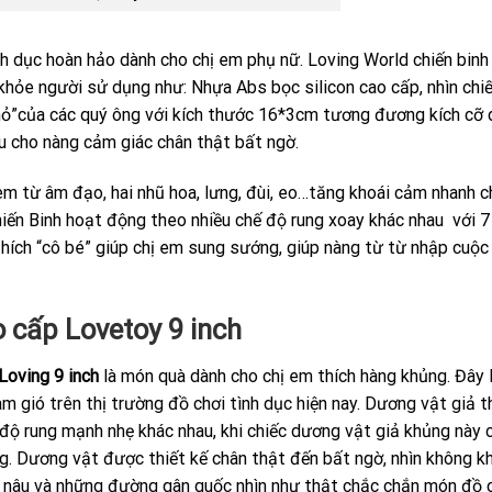
nh dục hoàn hảo dành cho chị em phụ nữ. Loving World chiến bin
 khỏe người sử dụng như: Nhựa Abs bọc silicon cao cấp, nhìn chi
nhỏ”của các quý ông với kích thước 16*3cm tương đương kích cỡ
u cho nàng cảm giác chân thật bất ngờ.
em từ âm đạo, hai nhũ hoa, lưng, đùi, eo…tăng khoái cảm nhanh c
iến Binh hoạt động theo nhiều chế độ rung xoay khác nhau với 7
thích “cô bé” giúp chị em sung sướng, giúp nàng từ từ nhập cuộc
 cấp Lovetoy 9 inch
Loving 9 inch
là món quà dành cho chị em thích hàng khủng. Đây 
 gió trên thị trường đồ chơi tình dục hiện nay. Dương vật giả t
 độ rung mạnh nhẹ khác nhau, khi chiếc dương vật giả khủng này
ng. Dương vật được thiết kế chân thật đến bất ngờ, nhìn không kh
da nâu và những đường gân guốc nhìn như thật chắc chắn món đồ 