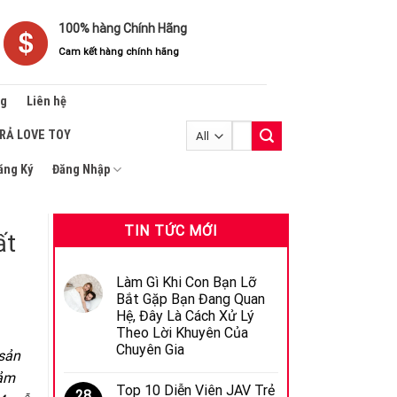
100% hàng Chính Hãng
Cam kết hàng chính hãng
ng
Liên hệ
Tìm
TRẢ LOVE TOY
kiếm:
ăng Ký
Đăng Nhập
TIN TỨC MỚI
ất
Làm Gì Khi Con Bạn Lỡ
Bắt Gặp Bạn Đang Quan
Hệ, Đây Là Cách Xử Lý
Theo Lời Khuyên Của
Chuyên Gia
 sản
cảm
Top 10 Diễn Viên JAV Trẻ
28