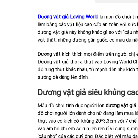
Dương vật giả Loving World
là món đồ chơi tì
làm bằng các vật liệu cao cấp an toàn với sức
dương vật giả này không khác gì so với “cậu 
vật thật, những đường gân guốc, có màu da nâ
Dương vật kích thích mọi điểm trên người chị 
Dương vật giả thò ra thụt vào Loving World Ch
độ rung thụt khác nhau, từ mạnh đến nhẹ kích 
sướng dễ dàng lên đỉnh.
Dương vật giả siêu khủng cao
Mẫu đồ chơi tình dục người lớn
dương vật giả 
đồ chơi người lớn dành cho nữ đang làm mưa làm
thụt vào có kích cỡ khủng 20*3,3cm với 7 chế
vào âm hộ chị em sẽ run lên rên rỉ vì sung sướ
‘cậu nhỏ” của các quý ông. Đặc biệt với màu 