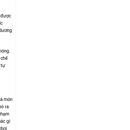
h được
ếc
 dương
hóng.
 chế
 tự
là món
hò ra
 chạm
ác gì
chơi