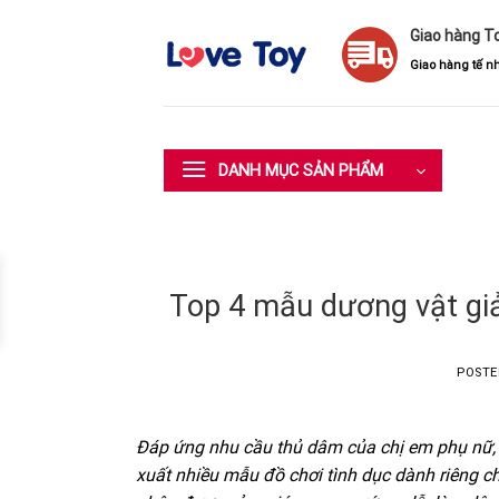
Skip
Giao hàng T
to
content
Giao hàng tế nh
DANH MỤC SẢN PHẨM
Top 4 mẫu dương vật giả
POST
Đáp ứng nhu cầu thủ dâm của chị em phụ nữ, h
xuất nhiều mẫu đồ chơi tình dục dành riêng 