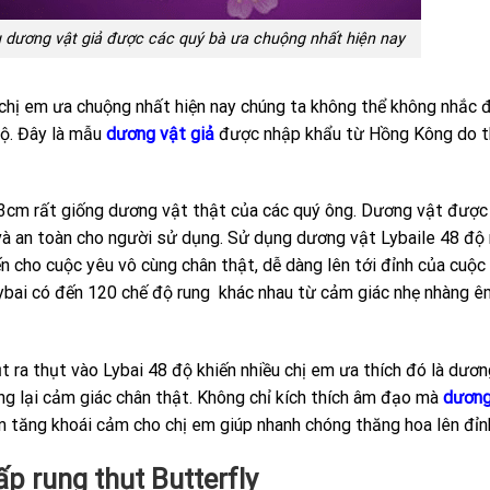
 dương vật giả được các quý bà ưa chuộng nhất hiện nay
hị em ưa chuộng nhất hiện nay chúng ta không thể không nhắc 
độ. Đây là mẫu
dương vật giả
được nhập khẩu từ Hồng Kông do 
,3cm rất giống dương vật thật của các quý ông. Dương vật được
và an toàn cho người sử dụng. Sử dụng dương vật Lybaile 48 độ 
 cho cuộc yêu vô cùng chân thật, dễ dàng lên tới đỉnh của cuộc
bai có đến 120 chế độ rung khác nhau từ cảm giác nhẹ nhàng ê
 ra thụt vào Lybai 48 độ khiến nhiều chị em ưa thích đó là dươn
ang lại cảm giác chân thật. Không chỉ kích thích âm đạo mà
dương
àm tăng khoái cảm cho chị em giúp nhanh chóng thăng hoa lên đỉn
p rung thụt Butterfly