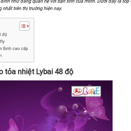
đỉnh như đang quan hệ với bạn tình của mình. Dưới đây là top
nhất trên thị trường hiện nay.
8 độ
fly
ến Binh cao cấp
h
o tỏa nhiệt Lybai 48 độ