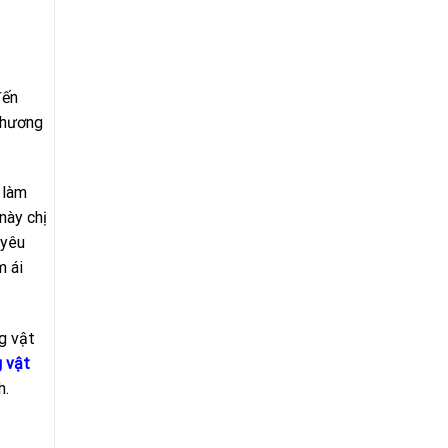
đến
thương
 làm
này chị
 yêu
m ái
g vật
 vật
h.