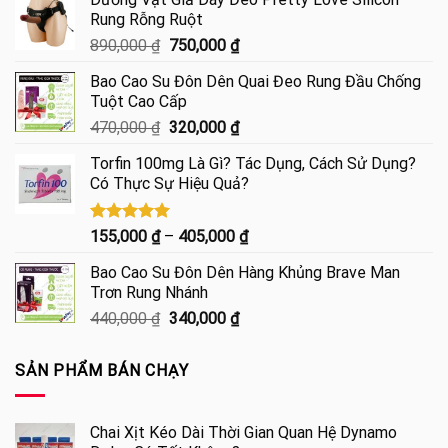
Rung Rỗng Ruột
Giá
Giá
890,000
₫
750,000
₫
gốc
hiện
Bao Cao Su Đôn Dên Quai Đeo Rung Đầu Chống
là:
tại
Tuột Cao Cấp
890,000 ₫.
là:
Giá
Giá
470,000
₫
320,000
₫
750,000 ₫.
gốc
hiện
Torfin 100mg Là Gì? Tác Dụng, Cách Sử Dụng?
là:
tại
Có Thực Sự Hiệu Quả?
470,000 ₫.
là:
320,000 ₫.
Được xếp
Khoảng
155,000
₫
–
405,000
₫
hạng
5.00
giá:
5 sao
Bao Cao Su Đôn Dên Hàng Khủng Brave Man
từ
Trơn Rung Nhánh
155,000 ₫
Giá
Giá
440,000
₫
340,000
₫
đến
gốc
hiện
405,000 ₫
là:
tại
SẢN PHẨM BÁN CHẠY
440,000 ₫.
là:
340,000 ₫.
Chai Xịt Kéo Dài Thời Gian Quan Hệ Dynamo