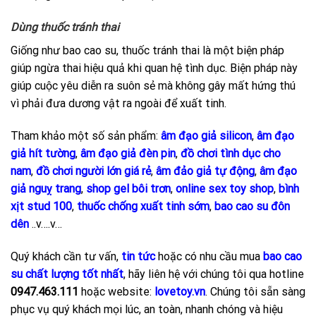
Dùng thuốc tránh thai
Giống như bao cao su, thuốc tránh thai là một biện pháp
giúp ngừa thai hiệu quả khi quan hệ tình dục. Biện pháp này
giúp cuộc yêu diễn ra suôn sẻ mà không gây mất hứng thú
vì phải đưa dương vật ra ngoài để xuất tinh.
Tham khảo một số sản phẩm:
âm đạo giả silicon
,
âm đạo
giả hít tường
,
âm đạo giả đèn pin
,
đồ chơi tình dục cho
nam
,
đồ chơi người lớn giá rẻ
,
âm đảo giả tự động
,
âm đạo
giả nguỵ trang
,
shop gel bôi trơn
,
online sex toy shop
,
bình
xịt stud 100
,
thuốc chống xuất tinh sớm
,
bao cao su đôn
dên
..v….v…
Quý khách cần tư vấn,
tin tức
hoặc có nhu cầu mua
bao cao
su chất lượng tốt nhất
, hãy liên hệ với chúng tôi qua hotline
0947.463.111
hoặc website:
lovetoy.vn
. Chúng tôi sẵn sàng
phục vụ quý khách mọi lúc, an toàn, nhanh chóng và hiệu