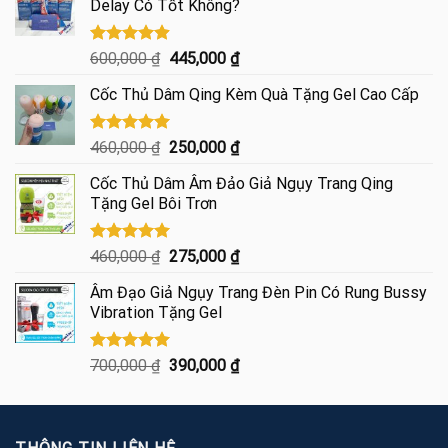
Delay Có Tốt Không?
Được xếp
Giá
Giá
600,000
₫
445,000
₫
hạng
4.85
gốc
hiện
5 sao
Cốc Thủ Dâm Qing Kèm Quà Tặng Gel Cao Cấp
là:
tại
600,000 ₫.
là:
445,000 ₫.
Được xếp
Giá
Giá
460,000
₫
250,000
₫
hạng
5.00
gốc
hiện
5 sao
Cốc Thủ Dâm Âm Đảo Giả Ngụy Trang Qing
là:
tại
Tặng Gel Bôi Trơn
460,000 ₫.
là:
250,000 ₫.
Được xếp
Giá
Giá
460,000
₫
275,000
₫
hạng
5.00
gốc
hiện
5 sao
Âm Đạo Giả Ngụy Trang Đèn Pin Có Rung Bussy
là:
tại
Vibration Tặng Gel
460,000 ₫.
là:
275,000 ₫.
Được xếp
Giá
Giá
700,000
₫
390,000
₫
hạng
5.00
gốc
hiện
5 sao
là:
tại
700,000 ₫.
là: