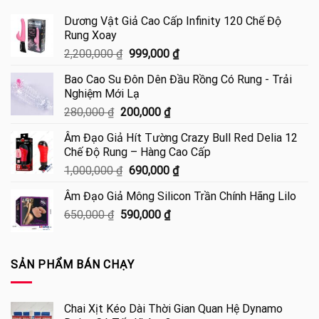
Dương Vật Giả Cao Cấp Infinity 120 Chế Độ
Rung Xoay
Giá
Giá
2,200,000
₫
999,000
₫
gốc
hiện
Bao Cao Su Đôn Dên Đầu Rồng Có Rung - Trải
là:
tại
Nghiệm Mới Lạ
2,200,000 ₫.
là:
Giá
Giá
280,000
₫
200,000
₫
999,000 ₫.
gốc
hiện
Âm Đạo Giả Hít Tường Crazy Bull Red Delia 12
là:
tại
Chế Độ Rung – Hàng Cao Cấp
280,000 ₫.
là:
Giá
Giá
1,000,000
₫
690,000
₫
200,000 ₫.
gốc
hiện
Âm Đạo Giả Mông Silicon Trần Chính Hãng Lilo
là:
tại
Giá
Giá
650,000
₫
590,000
1,000,000 ₫.
₫
là:
gốc
hiện
690,000 ₫.
là:
tại
650,000 ₫.
là:
SẢN PHẨM BÁN CHẠY
590,000 ₫.
Chai Xịt Kéo Dài Thời Gian Quan Hệ Dynamo