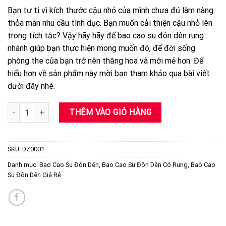
gốc
hiện
Bạn tự ti vì kích thước cậu nhỏ của mình chưa đủ làm nàng
là:
tại
thỏa mãn nhu cầu tình dục. Bạn muốn cải thiện cậu nhỏ lên
280,000 ₫.
là:
trong tích tắc? Vậy hãy hãy để bao cao su đôn dên rung
180,000 ₫.
nhánh giúp bạn thực hiện mong muốn đó, để đời sống
phòng the của bạn trở nên thăng hoa và mới mẻ hơn. Để
hiểu hơn về sản phẩm này mời bạn tham khảo qua bài viết
dưới đây nhé.
Bao Cao Su Đôn Dên Trơn Rung Nhánh Hàng Chính Hãng Baile số 
THÊM VÀO GIỎ HÀNG
SKU:
DZ0001
Danh mục:
Bao Cao Su Đôn Dên
,
Bao Cao Su Đôn Dên Có Rung
,
Bao Cao
Su Đôn Dên Giá Rẻ