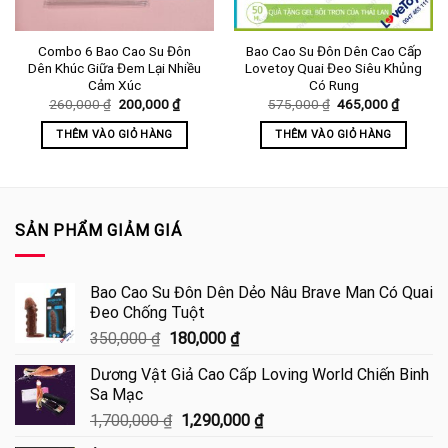
Combo 6 Bao Cao Su Đôn
Bao Cao Su Đôn Dên Cao Cấp
Dên Khúc Giữa Đem Lại Nhiều
Lovetoy Quai Đeo Siêu Khủng
Cảm Xúc
Có Rung
Giá
Giá
Giá
Giá
260,000
₫
200,000
₫
575,000
₫
465,000
₫
gốc
hiện
gốc
hiện
là:
tại
là:
tại
THÊM VÀO GIỎ HÀNG
THÊM VÀO GIỎ HÀNG
260,000 ₫.
là:
575,000 ₫.
là:
0 ₫.
200,000 ₫.
465,000
SẢN PHẨM GIẢM GIÁ
Bao Cao Su Đôn Dên Dẻo Nâu Brave Man Có Quai
Đeo Chống Tuột
Giá
Giá
350,000
₫
180,000
₫
gốc
hiện
Dương Vật Giả Cao Cấp Loving World Chiến Binh
là:
tại
Sa Mạc
350,000 ₫.
là:
Giá
Giá
1,700,000
₫
1,290,000
₫
180,000 ₫.
gốc
hiện