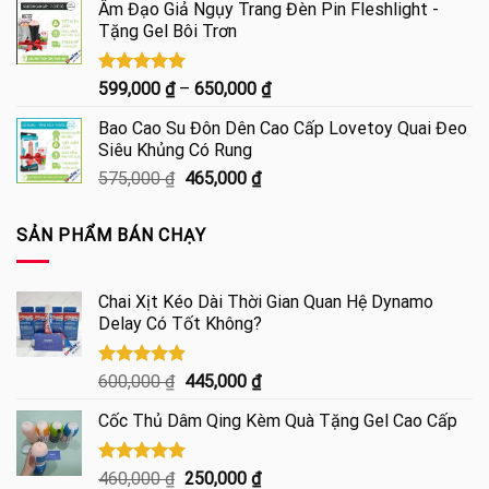
Âm Đạo Giả Ngụy Trang Đèn Pin Fleshlight -
là:
tại
Tặng Gel Bôi Trơn
1,700,000 ₫.
là:
1,290,000 ₫.
Được xếp
Khoảng
599,000
₫
–
650,000
₫
hạng
5.00
giá:
5 sao
Bao Cao Su Đôn Dên Cao Cấp Lovetoy Quai Đeo
từ
Siêu Khủng Có Rung
599,000 ₫
Giá
Giá
575,000
₫
465,000
₫
đến
gốc
hiện
650,000 ₫
là:
tại
SẢN PHẨM BÁN CHẠY
575,000 ₫.
là:
465,000 ₫.
Chai Xịt Kéo Dài Thời Gian Quan Hệ Dynamo
Delay Có Tốt Không?
Được xếp
Giá
Giá
600,000
₫
445,000
₫
hạng
4.85
gốc
hiện
5 sao
Cốc Thủ Dâm Qing Kèm Quà Tặng Gel Cao Cấp
là:
tại
600,000 ₫.
là:
445,000 ₫.
Được xếp
Giá
Giá
460,000
₫
250,000
₫