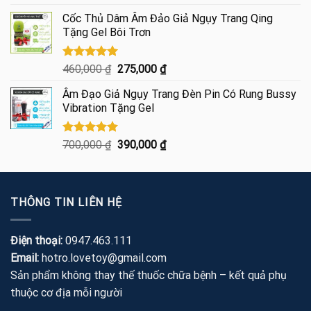
hạng
5.00
gốc
hiện
5 sao
Cốc Thủ Dâm Âm Đảo Giả Ngụy Trang Qing
là:
tại
Tặng Gel Bôi Trơn
460,000 ₫.
là:
250,000 ₫.
Được xếp
Giá
Giá
460,000
₫
275,000
₫
hạng
5.00
gốc
hiện
5 sao
Âm Đạo Giả Ngụy Trang Đèn Pin Có Rung Bussy
là:
tại
Vibration Tặng Gel
460,000 ₫.
là:
275,000 ₫.
Được xếp
Giá
Giá
700,000
₫
390,000
₫
hạng
5.00
gốc
hiện
5 sao
là:
tại
700,000 ₫.
là:
THÔNG TIN LIÊN HỆ
390,000 ₫.
Điện thoại:
0947.463.111
Email:
hotro.lovetoy@gmail.com
Sản phẩm không thay thế thuốc chữa bệnh – kết quả phụ
thuộc cơ địa mỗi người