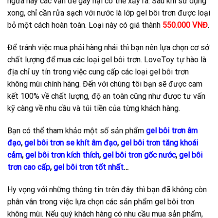
ngứa hay các vấn đề gây hại có thể xảy ra. Sau khi sử dụng
xong, chỉ cần rửa sạch với nước là lớp gel bôi trơn được loại
bỏ một cách hoàn toàn. Loại này có giá thành
550.000 VNĐ
.
Để tránh việc mua phải hàng nhái thì bạn nên lựa chọn cơ sở
chất lượng để mua các loại gel bôi trơn. LoveToy tự hào là
địa chỉ uy tín trong việc cung cấp các loại gel bôi trơn
không mùi chính hãng. Đến với chúng tôi bạn sẽ được cam
kết 100% về chất lượng, độ an toàn cũng như được tư vấn
kỹ càng về nhu cầu và túi tiền của từng khách hàng.
Bạn có thể tham khảo một số sản phẩm
gel bôi trơn âm
đạo
,
gel bôi trơn se khít âm đạo
,
gel bôi trơn tăng khoái
cảm
,
gel bôi trơn kích thích
,
gel bôi trơn gốc nước
,
gel bôi
trơn cao cấp
,
gel bôi trơn tốt nhất
…
Hy vọng với những thông tin trên đây thì bạn đã không còn
phân vân trong việc lựa chọn các sản phẩm gel bôi trơn
không mùi. Nếu quý khách hàng có nhu cầu mua sản phẩm,