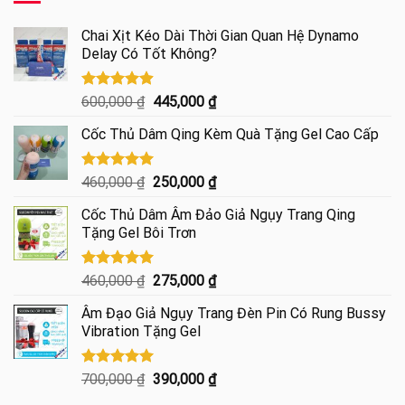
190,000 ₫.
Chai Xịt Kéo Dài Thời Gian Quan Hệ Dynamo
Delay Có Tốt Không?
Được xếp
Giá
Giá
600,000
₫
445,000
₫
hạng
4.85
gốc
hiện
5 sao
Cốc Thủ Dâm Qing Kèm Quà Tặng Gel Cao Cấp
là:
tại
600,000 ₫.
là:
445,000 ₫.
Được xếp
Giá
Giá
460,000
₫
250,000
₫
hạng
5.00
gốc
hiện
5 sao
Cốc Thủ Dâm Âm Đảo Giả Ngụy Trang Qing
là:
tại
Tặng Gel Bôi Trơn
460,000 ₫.
là:
250,000 ₫.
Được xếp
Giá
Giá
460,000
₫
275,000
₫
hạng
5.00
gốc
hiện
5 sao
Âm Đạo Giả Ngụy Trang Đèn Pin Có Rung Bussy
là:
tại
Vibration Tặng Gel
460,000 ₫.
là:
275,000 ₫.
Được xếp
Giá
Giá
700,000
₫
390,000
₫
hạng
5.00
gốc
hiện