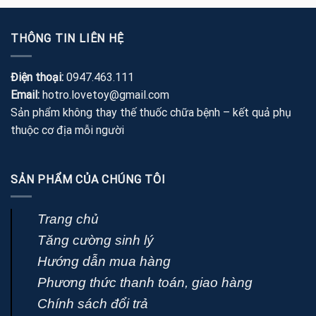
5 sao
là:
tại
700,000 ₫.
là:
THÔNG TIN LIÊN HỆ
390,000 ₫.
Điện thoại:
0947.463.111
Email:
hotro.lovetoy@gmail.com
Sản phẩm không thay thế thuốc chữa bệnh – kết quả phụ
thuộc cơ địa mỗi người
SẢN PHẨM CỦA CHÚNG TÔI
Trang chủ
Tăng cường sinh lý
Hướng dẫn mua hàng
Phương thức thanh toán, giao hàng
Chính sách đổi trả