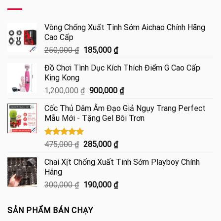
Vòng Chống Xuất Tinh Sớm Aichao Chính Hãng
Cao Cấp
Giá
Giá
250,000
₫
185,000
₫
gốc
hiện
Đồ Chơi Tình Dục Kích Thích Điểm G Cao Cấp
là:
tại
King Kong
250,000 ₫.
là:
Giá
Giá
1,200,000
₫
900,000
₫
185,000 ₫.
gốc
hiện
Cốc Thủ Dâm Âm Đạo Giả Ngụy Trang Perfect
là:
tại
Mẫu Mới - Tặng Gel Bôi Trơn
1,200,000 ₫.
là:
900,000 ₫.
Được xếp
Giá
Giá
475,000
₫
285,000
₫
hạng
5.00
gốc
hiện
5 sao
Chai Xịt Chống Xuất Tinh Sớm Playboy Chính
là:
tại
Hãng
475,000 ₫.
là:
Giá
Giá
300,000
₫
190,000
₫
285,000 ₫.
gốc
hiện
là:
tại
SẢN PHẨM BÁN CHẠY
300,000 ₫.
là: